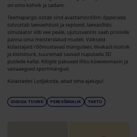
on oma kohvik ja sadam.
Teemapargis ootab sind avastamisrõõm: õpperada
tutvustab laevaehitust ja sepiseid, laevasõidu
simulaator viib vee peale, ujutusvannis saab proovile
panna oma meisterdatud mudeli. Väikseid
külastajaid rõõmustavad mängulaev, liivakast-lootsik
ja klotsinurk, suuremad saavad nuputada 3D
puslede kallal. Kõigile pakuvad lõbu köieveomasin ja
vanaaegsed sportmängud.
Külastades Lodjakoda, aitad teha ajalugu!
GIIDIGA TUURID
PERESÕBRALIK
TARTU