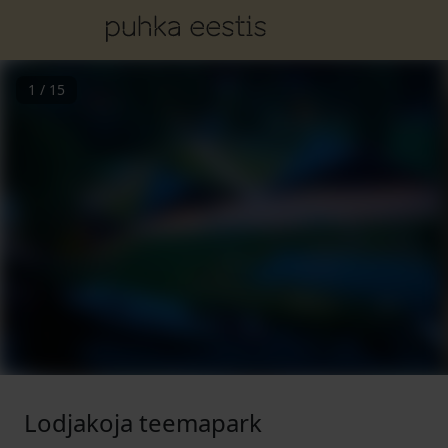
1
/
15
Lodjakoja teemapark