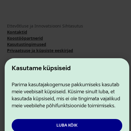
Ettevõtluse ja Innovatsiooni Sihtasutus
Kontaktid
Koostööpartnerid
Kasutustingimused
Privaatsuse ja küpsiste eeskirjad
Kasutame küpsiseid
Parima kasutajakogemuse pakkumiseks kasutab
meie veebisait küpsiseid. Küsime sinult luba, et
kasutada küpsiseid, mis ei ole tingimata vajalikud
meie veebilehe põhifunktsioonide toimimiseks.
LUBA KÕIK