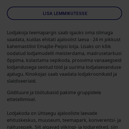
LISA LEMMIKUTESSE
Lodjakoja teemapargis saab igaüks oma silmaga
vaadata, kuidas ehitati ajaloolist laeva - 24 m pikkust
kahemastilist Emajõe-Peipsi lotja. Lisaks on kõik
oodatud lodjamudelit meisterdama, madrusetarkusi
õppima, külastama sepikoda, proovima vanaaegseid
lodjandusega seotud töid ja uurima lodjalaevanduse
ajalugu. Kinokojas saab vaadata lodjakroonikaid ja
slaidiseeriaid.
Giidituure ja töötubasid pakime gruppidele
ettetellimisel.
Lodjakoda on ühtaegu ajalooliste laevade
ehituskeskus, muuseum, teemapark, konverentsi- ja
näitusepaik. Siit algavad viikingi- ja lodjaretked, siin