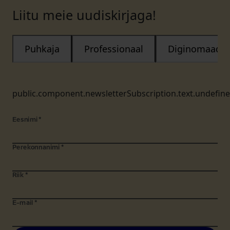
Liitu meie uudiskirjaga!
Puhkaja
Professionaal
Diginomaad
public.component.newsletterSubscription.text.undefin
Eesnimi
*
Perekonnanimi
*
Riik
*
E-mail
*