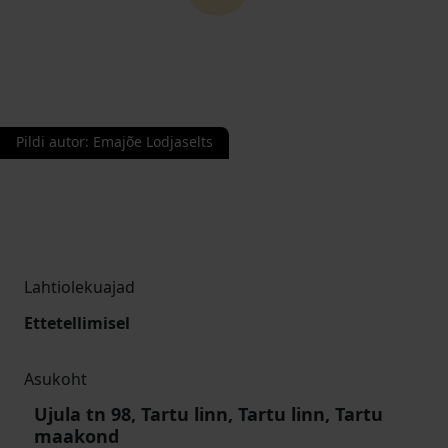
Pildi autor
:
Emajõe Lodjaselts
Lahtiolekuajad
Ettetellimisel
Asukoht
Ujula tn 98, Tartu linn, Tartu linn, Tartu
maakond