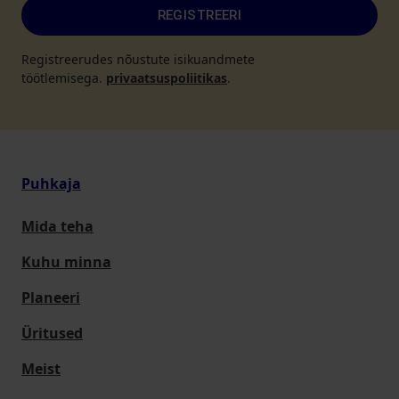
REGISTREERI
Registreerudes nõustute isikuandmete
töötlemisega.
privaatsuspoliitikas
.
Puhkaja
Mida teha
Kuhu minna
Planeeri
Üritused
Meist