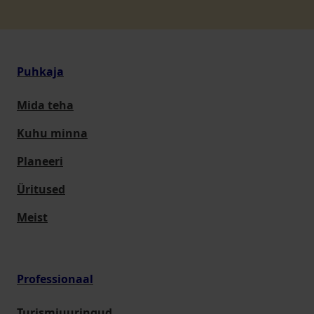
Puhkaja
Mida teha
Kuhu minna
Planeeri
Üritused
Meist
Professionaal
Turismiuuringud