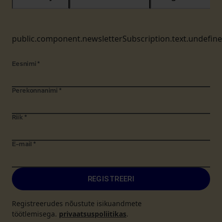
public.component.newsletterSubscription.text.undefin
Eesnimi
*
Perekonnanimi
*
Riik
*
E-mail
*
REGISTREERI
Registreerudes nõustute isikuandmete
töötlemisega.
privaatsuspoliitikas
.