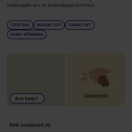
külastajate arv on kokkuleppe küsimus.
TÖÖTOAD
VEGAN TOIT
TAIMETOIT
VANA-VÕROMAA
Lõuna-Eesti
Ava kaart
Kõik omadused (4)