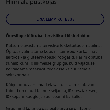
Hinniala püstkojas
LISA LEMMIKUTESSE
Õuesõppe töötuba: tervislikud lõkketoidud
Kutsume avastama tervislike lõkketoitude maailma!
Õpitoas valmistame koos nii taimseid kui ka liha-,
laktoosi- ja gluteenivabasid roogasid. Parim õpituba
sünnib kuni 10 liikmelise grupiga, kuid vajadusel
korraldame meelsasti tegevuse ka suuremale
seltskonnale.
Kõige populaarsemad elaval tulel valmistatavad
toidud on olnud taimne seljanka, lõkkesaiakesed,
lõkkepannkoogid ja suurepanni kartulid.
Grupihind kujuneb osalejate arvu järgi. Täpne