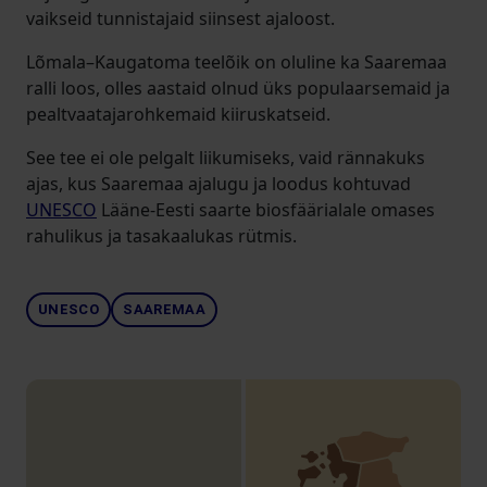
vaikseid tunnistajaid siinsest ajaloost.
Lõmala–Kaugatoma teelõik on oluline ka Saaremaa
ralli loos, olles aastaid olnud üks populaarsemaid ja
pealtvaatajarohkemaid kiiruskatseid.
See tee ei ole pelgalt liikumiseks, vaid rännakuks
ajas, kus Saaremaa ajalugu ja loodus kohtuvad
UNESCO
Lääne-Eesti saarte biosfäärialale omases
rahulikus ja tasakaalukas rütmis.
UNESCO
SAAREMAA