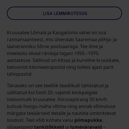
LISA LEMMIKUTESSE
Kruusatee Lõmala ja Kaugatoma vahel on osa
rannamaanteest, mis ühendab Saaremaa põhja- ja
lääneranniku Sõrve poolsaarega. Tee ilme ja
meeleolu viivad rändaja tagasi 1950.–1970.
aastatesse. Säilinud on kitsas ja kurviline kruuskate,
betoonist kilomeetripostid ning tollest ajast pärit
tähispostid.
Tänaseks on see teelõik teadlikult tähistatud ja
säilitatud kui Eesti 20. sajandi keskpaigale
iseloomulik kruusatee. Kiirusepiirang 50 km/h
kutsub hoogu maha võtma ning annab võimaluse
märgata teeäärseid detaile ja nautida ümbritsevat
loodust. Teel võib kohata vanu
piimapukke
,
sõjaaegseid
tankitõkkeid
ja
lumeväravaid
–