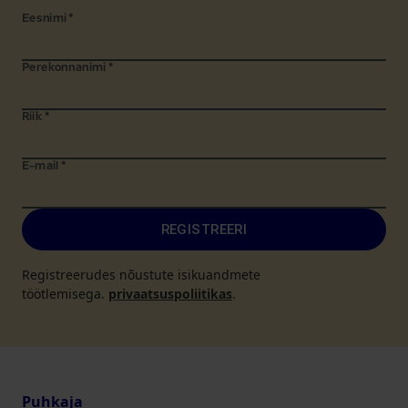
Eesnimi
*
Perekonnanimi
*
Riik
*
E-mail
*
REGISTREERI
Registreerudes nõustute isikuandmete
töötlemisega.
privaatsuspoliitikas
.
Puhkaja