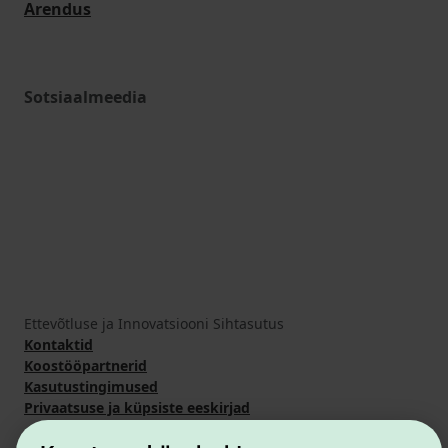
Arendus
Sotsiaalmeedia
Ettevõtluse ja Innovatsiooni Sihtasutus
Kontaktid
Koostööpartnerid
Kasutustingimused
Privaatsuse ja küpsiste eeskirjad