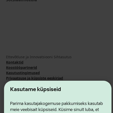
Ettevõtluse ja Innovatsiooni Sihtasutus
Kontaktid
Koostööpartnerid
Kasutustingimused
Privaatsuse ja küpsiste eeskirjad
Kasutame küpsiseid
Parima kasutajakogemuse pakkumiseks kasutab
meie veebisait küpsiseid. Küsime sinult luba, et