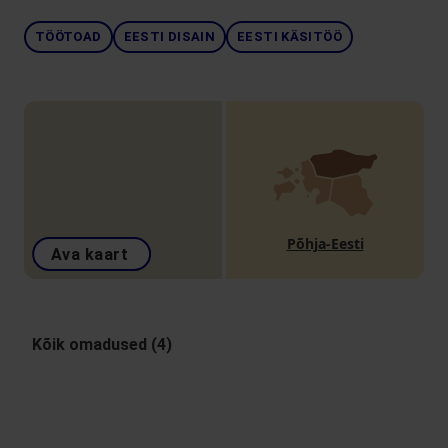
TÖÖTOAD
EESTI DISAIN
EESTI KÄSITÖÖ
Põhja-Eesti
Ava kaart
Kõik omadused (4)