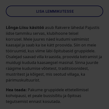
LISA LEMMIKUTESSE
Lõnga-Liisu käsitöö
asub Rakvere lähedal Pajustis
iidse tammiku servas, klubihoone teisel
korrusel.
Meie juures näed kudumi valmimist
kaasajal ja saab ka ise kätt proovida.
Siin on meie
tööruumid, kus viime läbi õpitubasid gruppidele.
Osalejad saavad villa kraasida, proovida ketramist ja
muidugi kududa kaasaegsel masinal. Sinna juurde
räägime kudumise võtetest, traditsioonidest,
mustritest ja kõigest, mis seotud villaga, ka
pärimuskultuurist.
Hea teada:
Pakume gruppidele ettetellimisel
kohvipausi, et peale bussisõitu ja õpitoas
tegutsemist ennast kosutada.