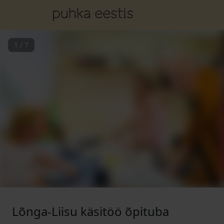
1
/
7
Lõnga-Liisu käsitöö õpituba