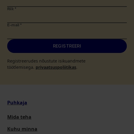
Riik
*
E-mail
*
REGISTREERI
Registreerudes nõustute isikuandmete
töötlemisega.
privaatsuspoliitikas
.
Puhkaja
Mida teha
Kuhu minna