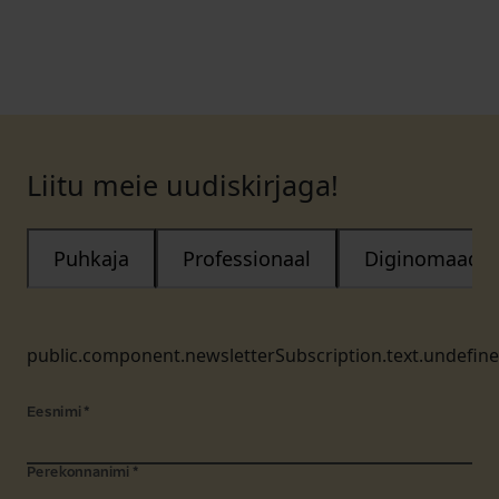
Liitu meie uudiskirjaga!
Puhkaja
Professionaal
Diginomaad
public.component.newsletterSubscription.text.undefin
Eesnimi
*
Perekonnanimi
*