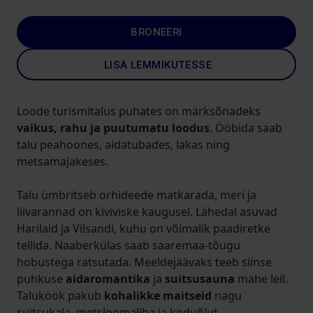
BRONEERI
LISA LEMMIKUTESSE
Loode turismitalus puhates on märksõnadeks
vaikus, rahu ja puutumatu loodus
. Ööbida saab
talu peahoones, aidatubades, lakas ning
metsamajakeses.
Talu ümbritseb orhideede matkarada, meri ja
liivarannad on kiviviske kaugusel. Lähedal asuvad
Harilaid ja Vilsandi, kuhu on võimalik paadiretke
tellida. Naaberkülas saab saaremaa-tõugu
hobustega ratsutada. Meeldejäävaks teeb siinse
puhkuse
aidaromantika
ja
suitsusauna
mahe leil.
Taluköök pakub
kohalikke maitseid
nagu
suitsukala, metsloomaliha ja koduõlut.