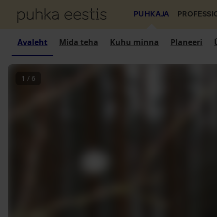
PUHKAJA
PROFESSI
Avaleht
Mida teha
Kuhu minna
Planeeri
1
/
6