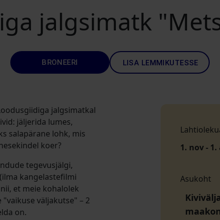
ga jalgsimatk "Mets
BRONEERI
LISA LEMMIKUTESSE
 Loodusgiidiga jalgsimatkal
id: jäljerida lumes,
Lahtioleku
üks salapärane lohk, mis
enesekindel koer?
1. nov - 1.
ndude tegevusjälgi,
 (ilma kangelastefilmi
Asukoht
nii, et meie kohalolek
Kivivälj
 "vaikuse väljakutse" – 2
maako
elda on.