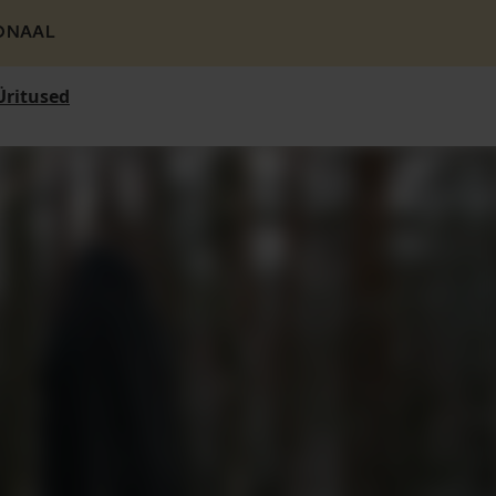
ONAAL
Üritused