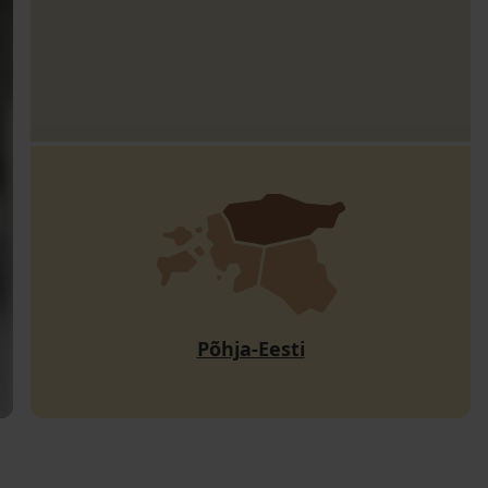
Põhja-Eesti