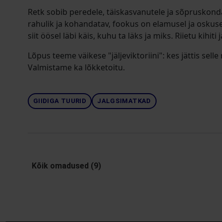
Retk sobib peredele, täiskasvanutele ja sõpruskond
rahulik ja kohandatav, fookus on elamusel ja oskuse
siit öösel läbi käis, kuhu ta läks ja miks. Riietu kihiti
Lõpus teeme väikese "jäljeviktoriini": kes jättis selle
Valmistame ka lõkketoitu.
GIIDIGA TUURID
JALGSIMATKAD
Kõik omadused (9)