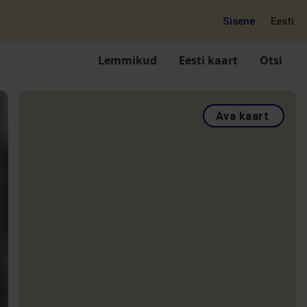
Sisene
Eesti
Lemmikud
Eesti kaart
Otsi
Ava kaart