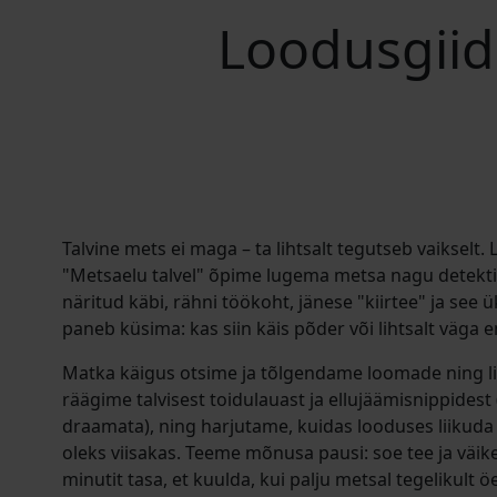
Loodusgiidi
Talvine mets ei maga – ta lihtsalt tegutseb vaikselt.
"Metsaelu talvel" õpime lugema metsa nagu detektiiv
näritud käbi, rähni töökoht, jänese "kiirtee" ja see 
paneb küsima: kas siin käis põder või lihtsalt väga 
Matka käigus otsime ja tõlgendame loomade ning li
räägime talvisest toidulauast ja ellujäämisnippidest
draamata), ning harjutame, kuidas looduses liikuda 
oleks viisakas. Teeme mõnusa pausi: soe tee ja väike
minutit tasa, et kuulda, kui palju metsal tegelikult ö