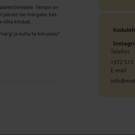
adele/tiimidele. Tempo on
l pärast ise märgata: kes
 ja võta kindad.
Koduleh
 märgi ja kuhu ta kiirustas?
Instag
Telefon
+372 513
E-mail
info@met