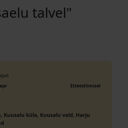
aelu talvel"
ajad
 apr
Ettetellimisel
a, Kuusalu küla, Kuusalu vald, Harju
nd