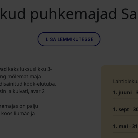
ikud puhkemajad S
LISA LEMMIKUTESSE
ad kaks luksuslikku 3-
ing mõlemat maja
Lahtioleku
disainitud köök-elutuba,
n ja kuivati, avar 2
1. juuni - 
kemajas on palju
1. sept - 3
 koos liumäe ja
1. mai - 3