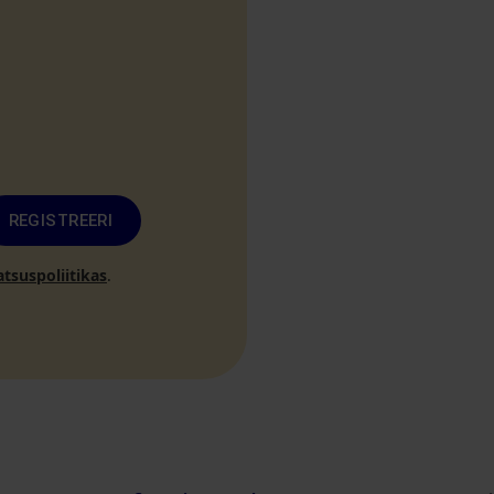
REGISTREERI
atsuspoliitikas
.