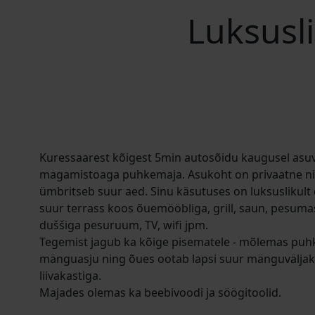
Luksusl
Kuressaarest kõigest 5min autosõidu kaugusel asuv
magamistoaga puhkemaja. Asukoht on privaatne n
ümbritseb suur aed. Sinu käsutuses on luksuslikult 
suur terrass koos õuemööbliga, grill, saun, pesumasi
duššiga pesuruum, TV, wifi jpm.
Tegemist jagub ka kõige pisematele - mõlemas puh
mänguasju ning õues ootab lapsi suur mänguväljak
liivakastiga.
Majades olemas ka beebivoodi ja söögitoolid.