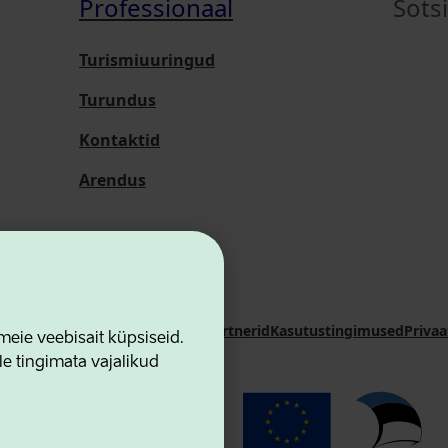
Professionaal
Sots
Turismiuuringud
Turundus
Kontaktid
Arendus
i Sihtasutus
Kontaktid
Koostööpartnerid
Kasutustingimused
Privaa
ie veebisait küpsiseid.
le tingimata vajalikud