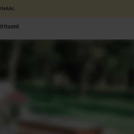
ONAAL
Üritused