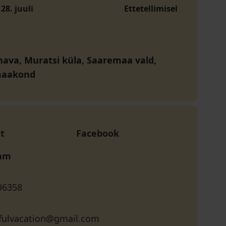
 28. juuli
Ettetellimisel
ava, Muratsi küla, Saaremaa vald,
maakond
t
Facebook
ram
96358
fulvacation@gmail.com