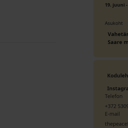
19. juuni -
Asukoht
Vahetän
Saare 
Koduleh
Instag
Telefon
+372 530
E-mail
thepeace