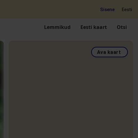
Sisene
Eesti
Lemmikud
Eesti kaart
Otsi
Ava kaart