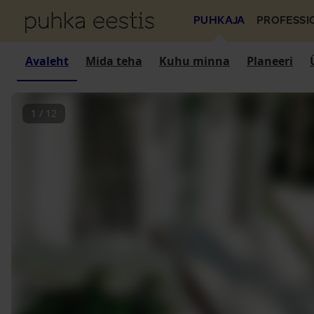
PUHKAJA
PROFESSI
Avaleht
Mida teha
Kuhu minna
Planeeri
1
/
12