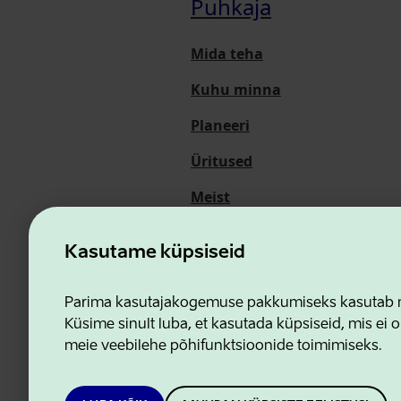
Puhkaja
Mida teha
Kuhu minna
Planeeri
Üritused
Meist
Kasutame küpsiseid
Ettevõtluse ja Innovatsioon
Parima kasutajakogemuse pakkumiseks kasutab me
Küsime sinult luba, et kasutada küpsiseid, mis ei o
meie veebilehe põhifunktsioonide toimimiseks.