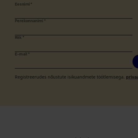
Eesnimi
*
Perekonnanimi
*
Riik
*
E-mail
*
Registreerudes nõustute isikuandmete töötlemisega.
priva