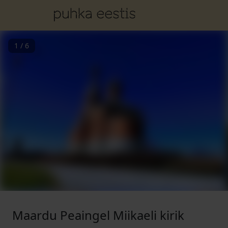
1
/
6
Maardu Peaingel Miikaeli kirik