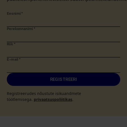
Eesnimi
*
Perekonnanimi
*
Riik
*
E-mail
*
REGISTREERI
Registreerudes nõustute isikuandmete
töötlemisega.
privaatsuspoliitikas
.