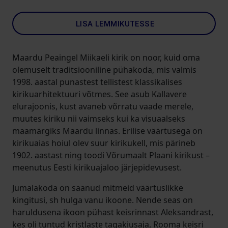
LISA LEMMIKUTESSE
Maardu Peaingel Miikaeli kirik on noor, kuid oma
olemuselt traditsiooniline pühakoda, mis valmis
1998. aastal punastest tellistest klassikalises
kirikuarhitektuuri võtmes. See asub Kallavere
elurajoonis, kust avaneb võrratu vaade merele,
muutes kiriku nii vaimseks kui ka visuaalseks
maamärgiks Maardu linnas. Erilise väärtusega on
kirikuaias hoiul olev suur kirikukell, mis pärineb
1902. aastast ning toodi Võrumaalt Plaani kirikust –
meenutus Eesti kirikuajaloo järjepidevusest.
Jumalakoda on saanud mitmeid väärtuslikke
kingitusi, sh hulga vanu ikoone. Nende seas on
haruldusena ikoon pühast keisrinnast Aleksandrast,
kes oli tuntud kristlaste tagakiusaja, Rooma keisri