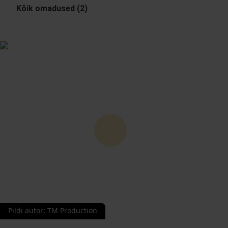
Kõik omadused (2)
Pildi autor
:
TM Production