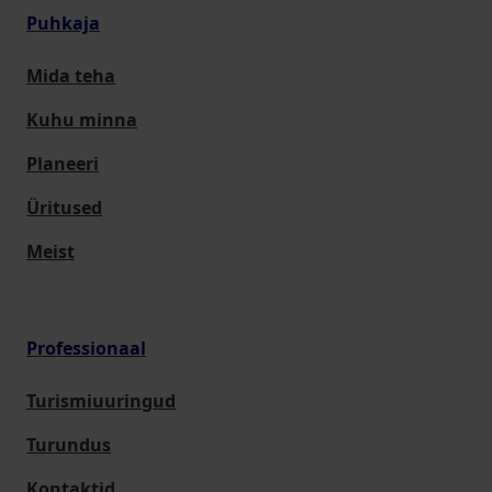
Puhkaja
Mida teha
Kuhu minna
Planeeri
Üritused
Meist
Professionaal
Turismiuuringud
Turundus
Kontaktid