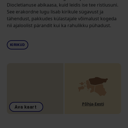
Diocletianuse abikaasa, kuid leidis ise tee ristiusuni.
See erakordne lugu lisab kirikule sügavust ja
tähendust, pakkudes külastajale võimalust kogeda
nii ajaloolist pärandit kui ka rahulikku pühadust.
KIRIKUD
Põhja-Eesti
Ava kaart