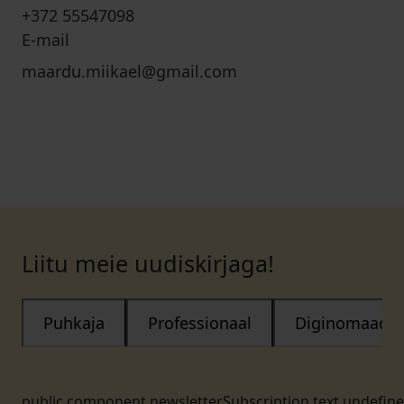
+372 55547098
E-mail
maardu.miikael@gmail.com
Liitu meie uudiskirjaga!
Puhkaja
Professionaal
Diginomaad
public.component.newsletterSubscription.text.undefin