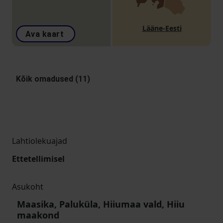
Lääne-Eesti
Ava kaart
Kõik omadused (11)
Lahtiolekuajad
Ettetellimisel
Asukoht
Maasika, Paluküla, Hiiumaa vald, Hiiu
maakond