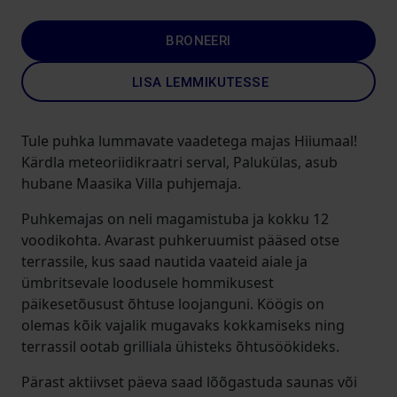
BRONEERI
LISA LEMMIKUTESSE
Tule puhka lummavate vaadetega majas Hiiumaal!
Kärdla meteoriidikraatri serval, Palukülas, asub
hubane Maasika Villa puhjemaja.
Puhkemajas on neli magamistuba ja kokku 12
voodikohta. Avarast puhkeruumist pääsed otse
terrassile, kus saad nautida vaateid aiale ja
ümbritsevale loodusele hommikusest
päikesetõusust õhtuse loojanguni. Köögis on
olemas kõik vajalik mugavaks kokkamiseks ning
terrassil ootab grilliala ühisteks õhtusöökideks.
Pärast aktiivset päeva saad lõõgastuda saunas või