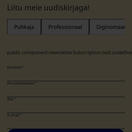
Liitu meie uudiskirjaga!
Puhkaja
Professionaal
Diginomaad
public.component.newsletterSubscription.text.undefin
Eesnimi
*
Perekonnanimi
*
Riik
*
E-mail
*