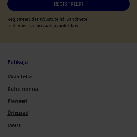
REGISTREERI
Registreerudes nõustute isikuandmete
töötlemisega.
privaatsuspoliitikas
.
Puhkaja
Mida teha
Kuhu minna
Planeeri
Üritused
Meist