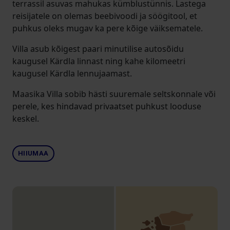
terrassil asuvas mahukas kümblustünnis. Lastega
reisijatele on olemas beebivoodi ja söögitool, et
puhkus oleks mugav ka pere kõige väiksematele.
Villa asub kõigest paari minutilise autosõidu
kaugusel Kärdla linnast ning kahe kilomeetri
kaugusel Kärdla lennujaamast.
Maasika Villa sobib hästi suuremale seltskonnale või
perele, kes hindavad privaatset puhkust looduse
keskel.
HIIUMAA