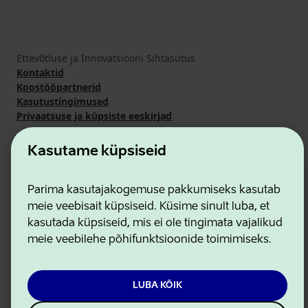
Ettevõtluse ja Innovatsiooni Sihtasutus
Kontaktid
Koostööpartnerid
Kasutustingimused
Privaatsuse ja küpsiste eeskirjad
Kasutame küpsiseid
Parima kasutajakogemuse pakkumiseks kasutab
meie veebisait küpsiseid. Küsime sinult luba, et
kasutada küpsiseid, mis ei ole tingimata vajalikud
meie veebilehe põhifunktsioonide toimimiseks.
LUBA KÕIK