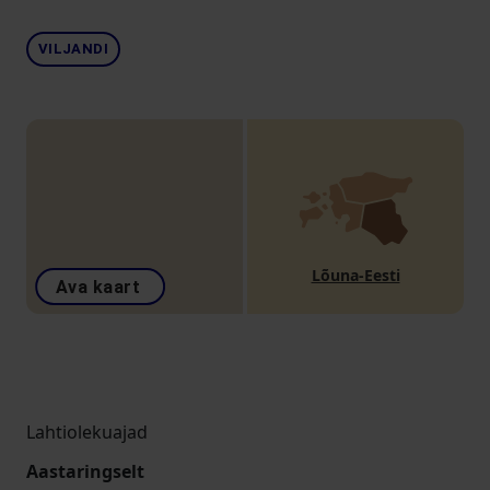
VILJANDI
Lõuna-Eesti
Ava kaart
Lahtiolekuajad
Aastaringselt