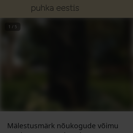
1
/
5
Mälestusmärk nõukogude võimu