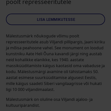
poolt represseeritutele
LISA LEMMIKUTESSE
Mälestusmärk nõukogude võimu poolt
represseeritutele asub Viljandi pillipargis, Jaani kiriku
ja mõisa peahoone vahel. See monument on loodud
kunstniku Aate Heli Õuna kavandi järgi ning austab
neid kohalikke elanikke, kes 1940. aastate
massiküüditamiste käigus kaotasid oma vabaduse ja
kodu. Mälestusmärgi avamine oli tähistamaks 50.
aastat esimese suurküüditamise algusest Eestis,
mille käigus saadeti Siberi vangilaagrisse või hukati
ligi 10 000 viljandimaalast.
Mälestusmärk on oluline osa Viljandi ajaloo- ja
kultuuripärandist.