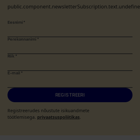
public.component.newsletterSubscription.text.undefin
Eesnimi
*
Perekonnanimi
*
Riik
*
E-mail
*
REGISTREERI
Registreerudes nõustute isikuandmete
töötlemisega.
privaatsuspoliitikas
.