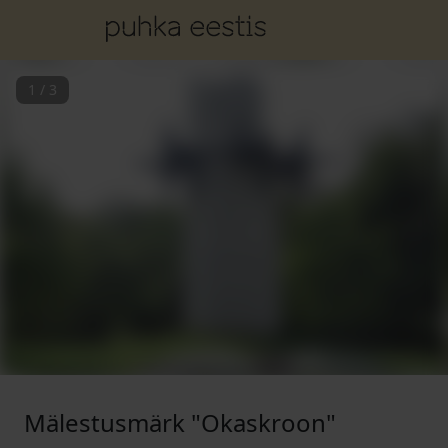
1
/
3
Mälestusmärk "Okaskroon"