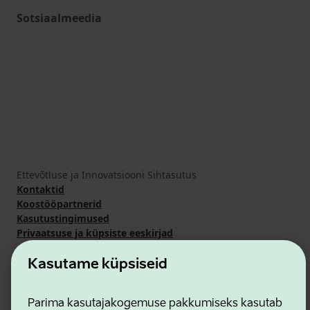
Sotsiaalmeedia
Ettevõtluse ja Innovatsiooni Sihtasutus
Kontaktid
Koostööpartnerid
Kasutustingimused
Privaatsuse ja küpsiste eeskirjad
Kasutame küpsiseid
Parima kasutajakogemuse pakkumiseks kasutab