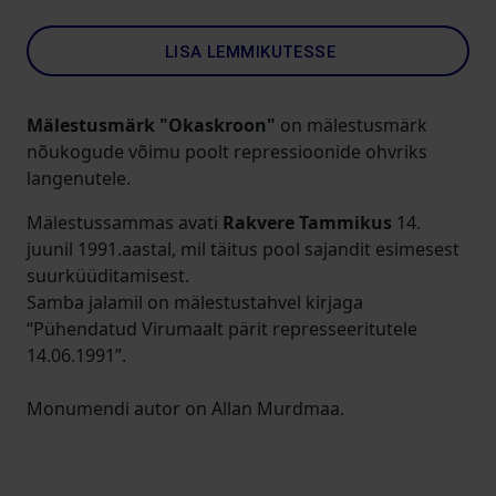
LISA LEMMIKUTESSE
Mälestusmärk "Okaskroon"
on mälestusmärk
nõukogude võimu poolt repressioonide ohvriks
langenutele.
Mälestussammas avati
Rakvere Tammikus
14.
juunil 1991.aastal, mil täitus pool sajandit esimesest
suurküüditamisest.
Samba jalamil on mälestustahvel kirjaga
“Pühendatud Virumaalt pärit represseeritutele
14.06.1991”.
Monumendi autor on Allan Murdmaa.