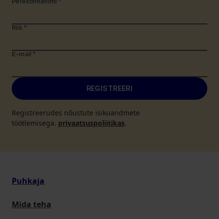
Perekonnanimi
*
Riik
*
E-mail
*
REGISTREERI
Registreerudes nõustute isikuandmete
töötlemisega.
privaatsuspoliitikas
.
Puhkaja
Mida teha