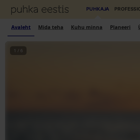
PUHKAJA
PROFESSI
Avaleht
Mida teha
Kuhu minna
Planeeri
1
/
6