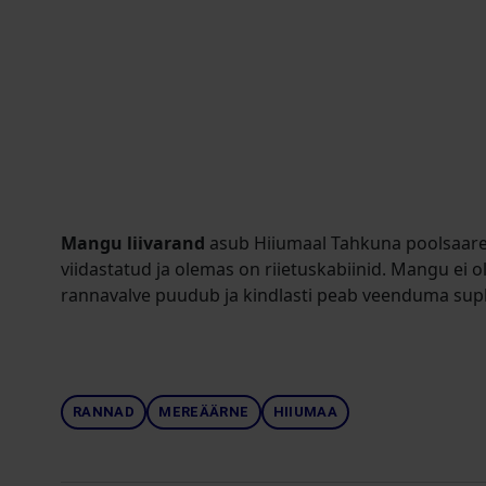
Mangu liivarand
asub Hiiumaal Tahkuna poolsaare
viidastatud ja olemas on riietuskabiinid. Mangu ei ol
rannavalve puudub ja kindlasti peab veenduma supl
RANNAD
MEREÄÄRNE
HIIUMAA