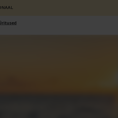
ONAAL
Üritused