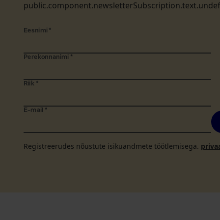
public.component.newsletterSubscription.text.unde
Eesnimi
*
Perekonnanimi
*
Riik
*
E-mail
*
Registreerudes nõustute isikuandmete töötlemisega.
priva