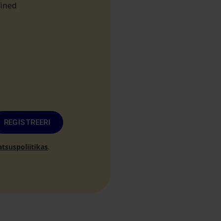
fined
REGISTREERI
atsuspoliitikas
.