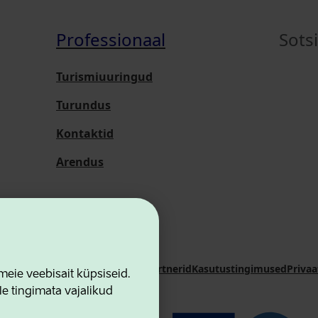
Professionaal
Sots
Turismiuuringud
Turundus
Kontaktid
Arendus
i Sihtasutus
Kontaktid
Koostööpartnerid
Kasutustingimused
Privaa
ie veebisait küpsiseid.
le tingimata vajalikud