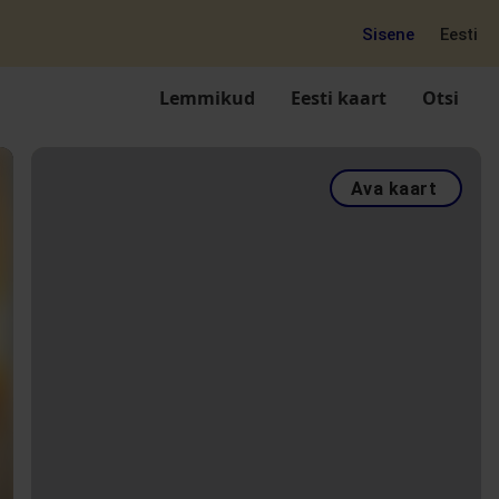
Sisene
Eesti
Lemmikud
Eesti kaart
Otsi
Ava kaart