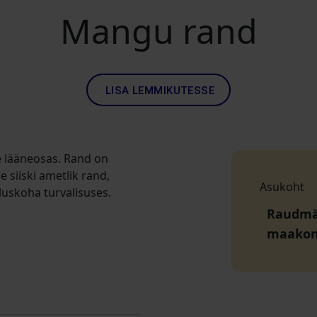
Mangu rand
LISA LEMMIKUTESSE
 lääneosas. Rand on
e siiski ametlik rand,
Asukoht
uskoha turvalisuses.
Raudmäe
maako