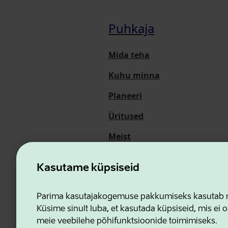
Puhkaja
Mida teha
Kuhu minna
Planeeri
Üritused
Meist
Kasutame küpsiseid
Ettevõtluse ja Innovatsioon
Parima kasutajakogemuse pakkumiseks kasutab me
Küsime sinult luba, et kasutada küpsiseid, mis ei o
meie veebilehe põhifunktsioonide toimimiseks.