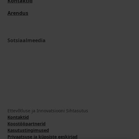
Kontaktid
Arendus
Sotsiaalmeedia
Ettevõtluse ja Innovatsiooni Sihtasutus
Kontaktid
Koostööpartnerid
Kasutustingimused
Privaatsuse ja küpsiste eeskirjad