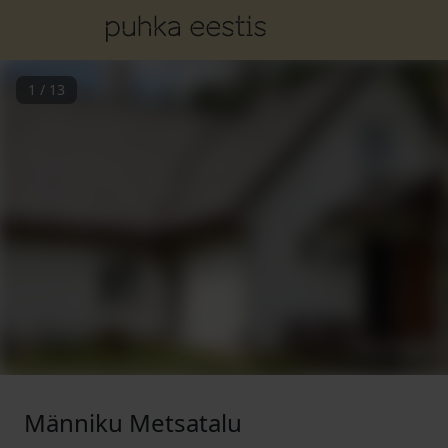
1
/
13
Männiku Metsatalu