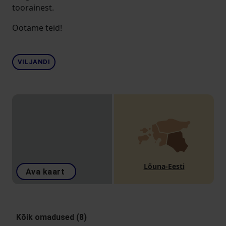
toorainest.
Ootame teid!
VILJANDI
Lõuna-Eesti
Ava kaart
Kõik omadused (8)