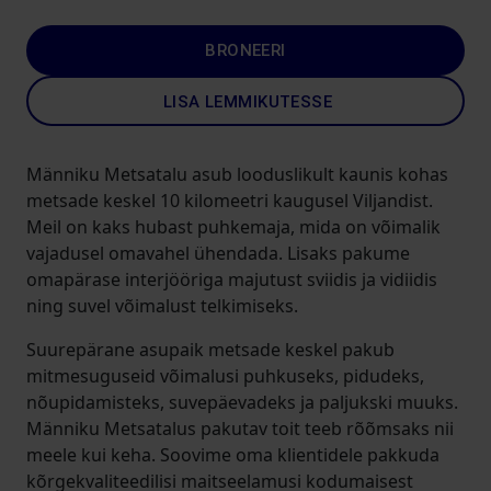
BRONEERI
LISA LEMMIKUTESSE
Männiku Metsatalu asub looduslikult kaunis kohas
metsade keskel 10 kilomeetri kaugusel Viljandist.
Meil on kaks hubast puhkemaja, mida on võimalik
vajadusel omavahel ühendada. Lisaks pakume
omapärase interjööriga majutust sviidis ja vidiidis
ning suvel võimalust telkimiseks.
Suurepärane asupaik metsade keskel pakub
mitmesuguseid võimalusi puhkuseks, pidudeks,
nõupidamisteks, suvepäevadeks ja paljukski muuks.
Männiku Metsatalus pakutav toit teeb rõõmsaks nii
meele kui keha. Soovime oma klientidele pakkuda
kõrgekvaliteedilisi maitseelamusi kodumaisest