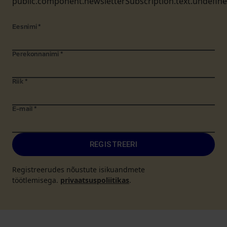
public.component.newsletterSubscription.text.undefin
Eesnimi
*
Perekonnanimi
*
Riik
*
E-mail
*
REGISTREERI
Registreerudes nõustute isikuandmete
töötlemisega.
privaatsuspoliitikas
.