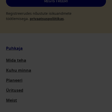
REGISTREERI
Registreerudes nõustute isikuandmete
töötlemisega.
privaatsuspoliitikas
.
Puhkaja
Mida teha
Kuhu minna
Planeeri
Üritused
Meist