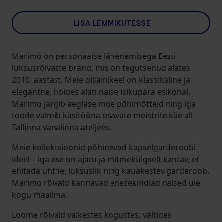
LISA LEMMIKUTESSE
Marimo on personaalse lähenemisega Eesti
luksusrõivaste bränd, mis on tegutsenud alates
2010. aastast. Meie disainikeel on klassikaline ja
elegantne, hoides alati naise isikupära esikohal.
Marimo järgib aeglase moe põhimõtteid ning iga
toode valmib käsitööna osavate meistrite käe all
Tallinna vanalinna ateljees.
Meie kollektsioonid põhinevad kapselgarderoobi
ideel – iga ese on ajatu ja mitmekülgselt kantav, et
ehitada ühtne, luksuslik ning kauakestev garderoob.
Marimo rõivaid kannavad enesekindlad naised üle
kogu maailma.
Loome rõivaid väikestes kogustes, vältides