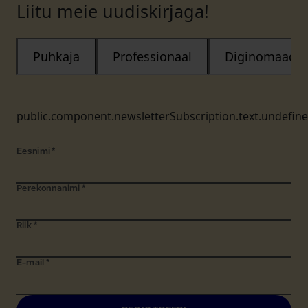
Liitu meie uudiskirjaga!
Puhkaja
Professionaal
Diginomaad
public.component.newsletterSubscription.text.undefin
Eesnimi
*
Perekonnanimi
*
Riik
*
E-mail
*