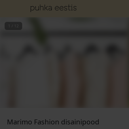
1
/
12
Marimo Fashion disainipood