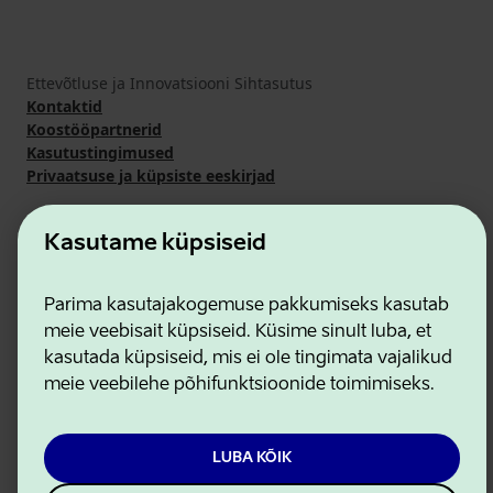
Ettevõtluse ja Innovatsiooni Sihtasutus
Kontaktid
Koostööpartnerid
Kasutustingimused
Privaatsuse ja küpsiste eeskirjad
Kasutame küpsiseid
Parima kasutajakogemuse pakkumiseks kasutab
meie veebisait küpsiseid. Küsime sinult luba, et
kasutada küpsiseid, mis ei ole tingimata vajalikud
meie veebilehe põhifunktsioonide toimimiseks.
LUBA KÕIK