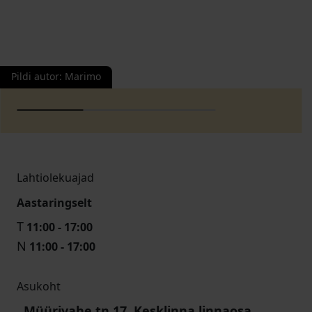
Pildi autor
:
Marimo
Lahtiolekuajad
Aastaringselt
T
11:00 - 17:00
N
11:00 - 17:00
Asukoht
Müürivahe tn 17, Kesklinna linnaosa,