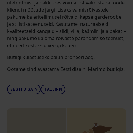
ületootmist ja pakkudes võimalust valmistada toode
kliendi mõõtude järgi. Lisaks valmisrõivastele
pakume ka eritellimusel rõivaid, kapselgarderoobe
ja stilistikateenuseid. Kasutame naturaalseid
kvaliteetseid kangaid – siidi, villa, kašmiiri ja alpakat –
ning pakume ka oma rõivaste parandamise teenust,
et need kestaksid veelgi kauem.
Butiigi külastuseks palun broneeri aeg.
Ootame sind avastama Eesti disaini Marimo butiigis.
EESTI DISAIN
TALLINN