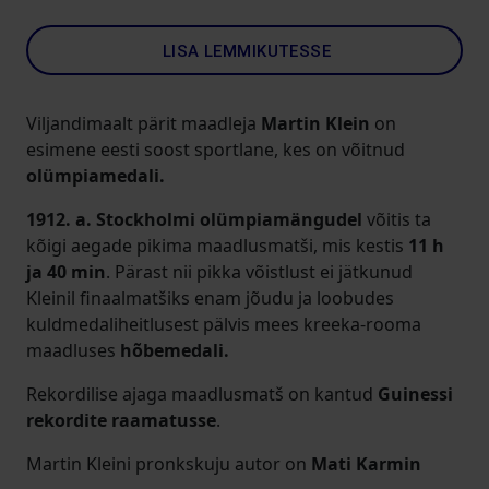
LISA LEMMIKUTESSE
Viljandimaalt pärit maadleja
Martin Klein
on
esimene eesti soost sportlane, kes on võitnud
olümpiamedali.
1912. a. Stockholmi olümpiamängudel
võitis ta
kõigi aegade pikima maadlusmatši, mis kestis
11 h
ja 40 min
. Pärast nii pikka võistlust ei jätkunud
Kleinil finaalmatšiks enam jõudu ja loobudes
kuldmedaliheitlusest pälvis mees kreeka-rooma
maadluses
hõbemedali.
Rekordilise ajaga maadlusmatš on kantud
Guinessi
rekordite raamatusse
.
Martin Kleini pronkskuju autor on
Mati Karmin