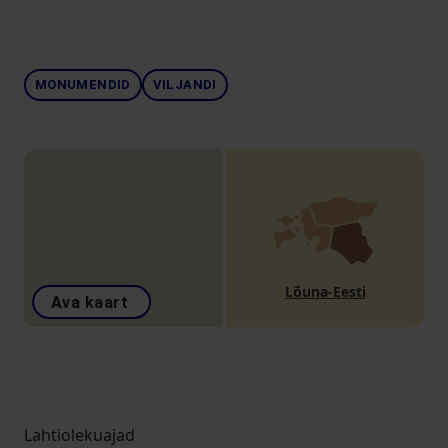
MONUMENDID
VILJANDI
Lõuna-Eesti
Ava kaart
Lahtiolekuajad