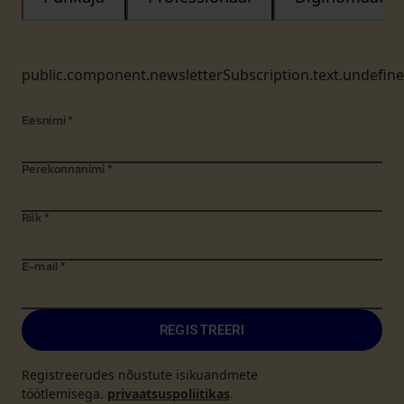
public.component.newsletterSubscription.text.undefin
Eesnimi
*
Perekonnanimi
*
Riik
*
E-mail
*
REGISTREERI
Registreerudes nõustute isikuandmete
töötlemisega.
privaatsuspoliitikas
.