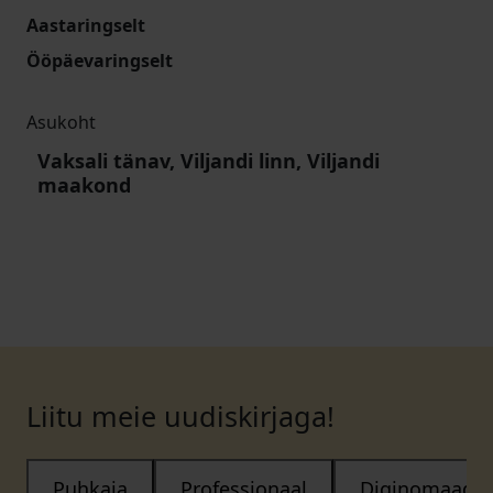
Aastaringselt
Ööpäevaringselt
Asukoht
Vaksali tänav, Viljandi linn, Viljandi
maakond
Liitu meie uudiskirjaga!
Puhkaja
Professionaal
Diginomaad