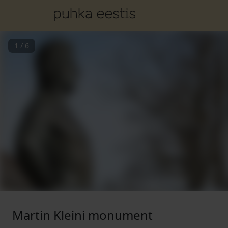
1
/
6
Martin Kleini monument