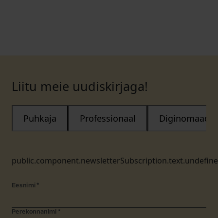
Liitu meie uudiskirjaga!
Puhkaja
Professionaal
Diginomaad
public.component.newsletterSubscription.text.undefin
Eesnimi
*
Perekonnanimi
*