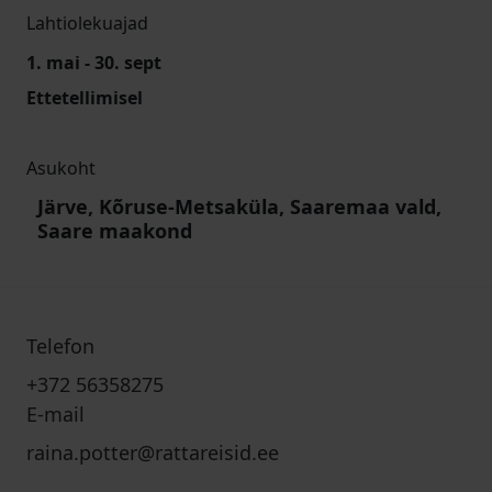
Lahtiolekuajad
1. mai - 30. sept
Ettetellimisel
Asukoht
Järve, Kõruse-Metsaküla, Saaremaa vald,
Saare maakond
Telefon
+372 56358275
E-mail
raina.potter@rattareisid.ee