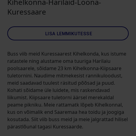
Kihelkonna-Harilaid-Loona-
Kuressaare
LISA LEMMIKUTESSE
Buss viib meid Kuressaarest Kihelkonda, kus istume
ratastele ning alustame oma tuuriga Harilaiu
poolsaarele, sõidame 23 km Kihelkonna-Kiipsaare
tuletornini. Naudime mitmekesist rannikuloodust,
meid saadavad tuulest räsitud põõsad ja puud.
Kohati sõidame üle luidete, mis raskendavad
liikumist. Kiipsaare tuletorni äärsel merekaldal
peame pikniku. Meie rattamatk lõpeb Kihelkonnal,
kus on võimalik end Saaremaa hea toidu ja joogiga
kosutada. Siit viib buss meid ja meie jalgrattad hilisel
pärastlõunal tagasi Kuressaarde.