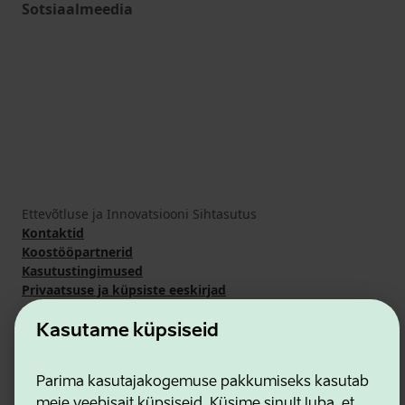
Sotsiaalmeedia
Ettevõtluse ja Innovatsiooni Sihtasutus
Kontaktid
Koostööpartnerid
Kasutustingimused
Privaatsuse ja küpsiste eeskirjad
Kasutame küpsiseid
Parima kasutajakogemuse pakkumiseks kasutab
meie veebisait küpsiseid. Küsime sinult luba, et