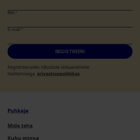
Riik
*
E-mail
*
REGISTREERI
Registreerudes nõustute isikuandmete
töötlemisega.
privaatsuspoliitikas
.
Puhkaja
Mida teha
Kuhu minna