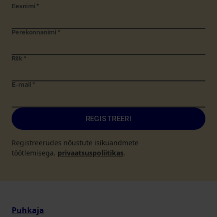
Eesnimi
*
Perekonnanimi
*
Riik
*
E-mail
*
REGISTREERI
Registreerudes nõustute isikuandmete
töötlemisega.
privaatsuspoliitikas
.
Puhkaja