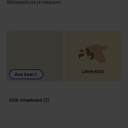
lõkkepeatuse ja teepausi.
Lääne-Eesti
Ava kaart
Kõik omadused (5)