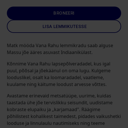
BRONEERI
LISA LEMMIKUTESSE
Matk mööda Vana Rahu lemmikradu saab alguse
Massu jõe ääres asuvast Indiaanikülast.
Kõnnime Vana Rahu lapsepõlveradadel, kus igal
puul, põõsal ja jõekäänul on oma lugu. Kulgeme
looduslikel, osalt ka loomaradadel, vaatleme,
kuulame ning käitume loodust arvesse võttes.
Avastame erinevaid metsatüüpe, uurime, kuidas
taastada ühe jõe tervislikku seisundit, uudistame
kobraste elupaiku ja „karjamaad". Räägime
põhilistest kohalikest taimedest, pidades vaikushetki
looduse ja linnulaulu nautimiseks ning teeme