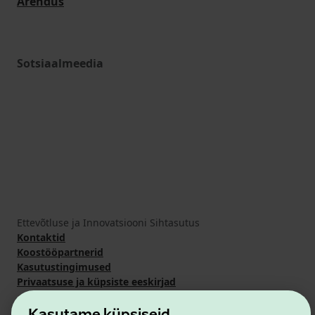
Arendus
Sotsiaalmeedia
Ettevõtluse ja Innovatsiooni Sihtasutus
Kontaktid
Koostööpartnerid
Kasutustingimused
Privaatsuse ja küpsiste eeskirjad