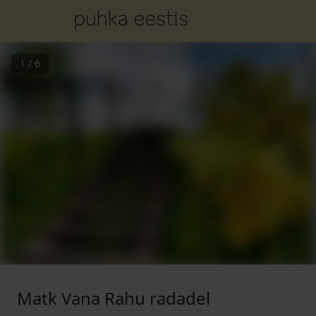
1
/
6
Matk Vana Rahu radadel