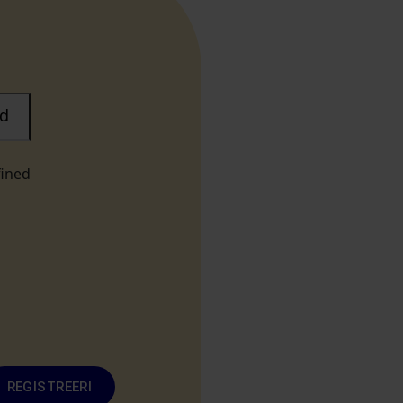
d
fined
REGISTREERI