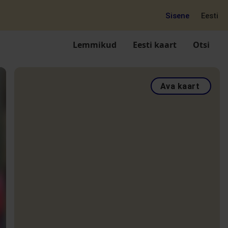
Sisene
Eesti
Lemmikud
Eesti kaart
Otsi
Ava kaart