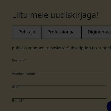
Liitu meie uudiskirjaga!
Puhkaja
Professionaal
Diginomaa
public.component.newsletterSubscription.text.unde
Eesnimi
*
Perekonnanimi
*
Riik
*
E-mail
*