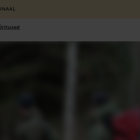
ONAAL
Üritused