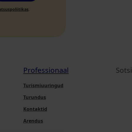
atsuspoliitikas
.
Professionaal
Sots
Turismiuuringud
Turundus
Kontaktid
Arendus