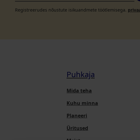
Registreerudes nõustute isikuandmete töötlemisega.
priva
Puhkaja
Mida teha
Kuhu minna
Planeeri
Üritused