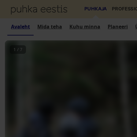
PUHKAJA
PROFESSI
Avaleht
Mida teha
Kuhu minna
Planeeri
1
/
7