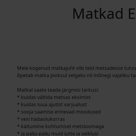
Matkad E
Meie kogenud matkajuht viib teid metsadesse tutv
õpetab matka jooksul selgeks nii mõnegi vajaliku ta
Matkal saate teada järgmisi tarkusi:
* kuidas vältida metsas eksimist
* kuidas luua ajutist varjualust
* sooja saamise erinevad moodused
* vesi hädaolukorras
* käitumine kohtumisel metsloomaga
* ja palju-palju muid jutte ja seiklusi