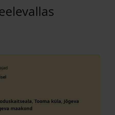
elevallas
ajad
isel
ooduskaitseala, Tooma küla, Jõgeva
õgeva maakond