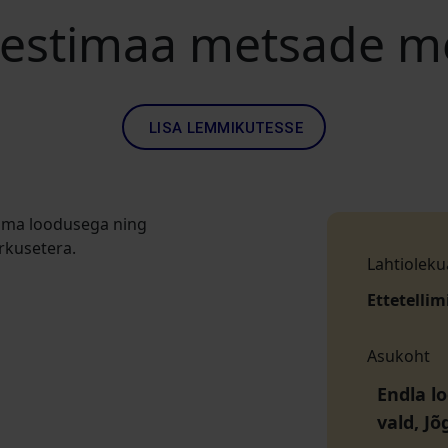
estimaa metsade me
LISA LEMMIKUTESSE
uma loodusega ning
rkusetera.
Lahtioleku
Ettetellim
Asukoht
Endla l
vald, J