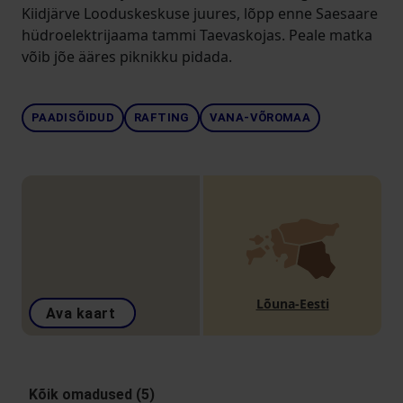
Kiidjärve Looduskeskuse juures, lõpp enne Saesaare
hüdroelektrijaama tammi Taevaskojas. Peale matka
võib jõe ääres piknikku pidada.
PAADISÕIDUD
RAFTING
VANA-VÕROMAA
Lõuna-Eesti
Ava kaart
Kõik omadused (5)