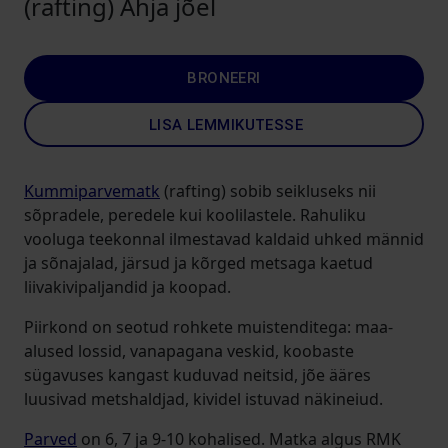
(rafting) Ahja jõel
BRONEERI
LISA LEMMIKUTESSE
Kummiparvematk
(rafting) sobib seikluseks nii
sõpradele, peredele kui koolilastele. Rahuliku
vooluga teekonnal ilmestavad kaldaid uhked männid
ja sõnajalad, järsud ja kõrged metsaga kaetud
liivakivipaljandid ja koopad.
Piirkond on seotud rohkete muistenditega: maa-
alused lossid, vanapagana veskid, koobaste
sügavuses kangast kuduvad neitsid, jõe ääres
luusivad metshaldjad, kividel istuvad näkineiud.
Parved
on 6, 7 ja 9-10 kohalised. Matka algus RMK