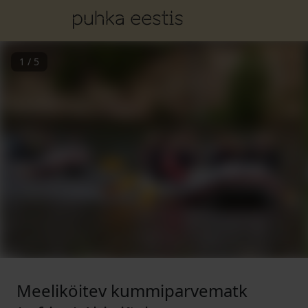
1
/
5
Meeliköitev kummiparvematk