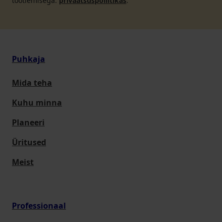
töötlemisega.
privaatsuspoliitikas
.
Puhkaja
Mida teha
Kuhu minna
Planeeri
Üritused
Meist
Professionaal