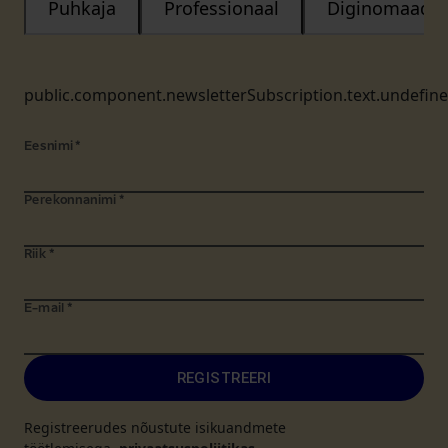
Puhkaja
Professionaal
Diginomaad
public.component.newsletterSubscription.text.undefin
Eesnimi
*
Perekonnanimi
*
Riik
*
E-mail
*
REGISTREERI
Registreerudes nõustute isikuandmete