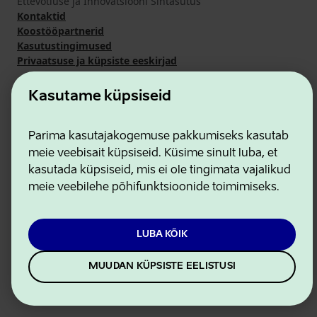
Ettevõtluse ja Innovatsiooni Sihtasutus
Kontaktid
Koostööpartnerid
Kasutustingimused
Privaatsuse ja küpsiste eeskirjad
Kasutame küpsiseid
Parima kasutajakogemuse pakkumiseks kasutab
meie veebisait küpsiseid. Küsime sinult luba, et
kasutada küpsiseid, mis ei ole tingimata vajalikud
meie veebilehe põhifunktsioonide toimimiseks.
LUBA KÕIK
MUUDAN KÜPSISTE EELISTUSI