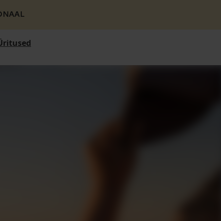
ONAAL
Üritused