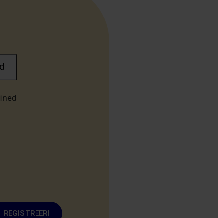
d
fined
REGISTREERI