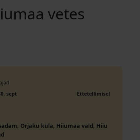
Hiiumaa vetes
ajad
30. sept
Ettetellimisel
sadam, Orjaku küla, Hiiumaa vald, Hiiu
nd