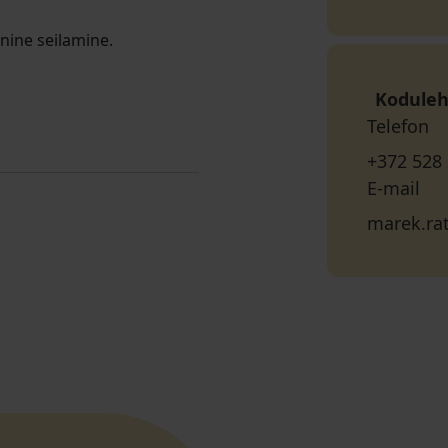
ine seilamine.
Koduleh
Telefon
+372 528
E-mail
marek.ra