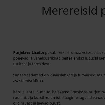
Merereisid p
Purjelaev Lisette
pakub retki Hiiumaa vetes, sest 
põnevad ja vaheldusrikkad peites endas lugusid la
tuultest ja tormidest.
Siinsed sadamad on külalislahked ja turvalised, laiu
avastamisrõõmu.
Kärdla lahte jõudnud, heiskame üheskoos purjed, s
roolimist ja kursil hoidmist. Räägime lugusid vana
olid rauast ja laevad puust.