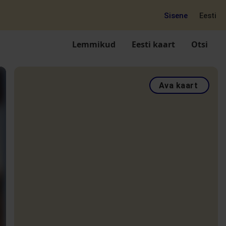
Sisene
Eesti
Lemmikud
Eesti kaart
Otsi
Ava kaart