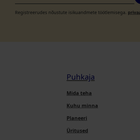
Registreerudes nõustute isikuandmete töötlemisega.
priva
Puhkaja
Mida teha
Kuhu minna
Planeeri
Üritused