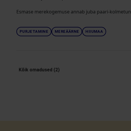
Esmase merekogemuse annab juba paari-kolmetunn
PURJETAMINE
MEREÄÄRNE
HIIUMAA
Kõik omadused (2)