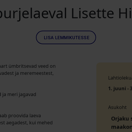
urjelaeval Lisette 
LISA LEMMIKUTESSE
saart ümbritsevad veed on
evadest ja meremeestest,
Lahtioleku
1. juuni - 
d ja meri jagavad
Asukoht
aab proovida laeva
Orjaku 
dest aegadest, kui mehed
maako