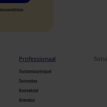
atsuspoliitikas
.
Professionaal
Sots
Turismiuuringud
Turundus
Kontaktid
Arendus