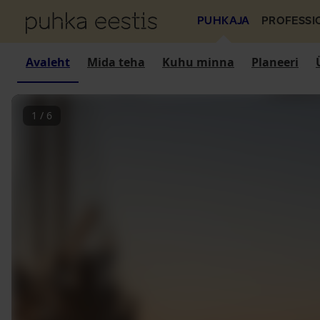
PUHKAJA
PROFESSI
Avaleht
Mida teha
Kuhu minna
Planeeri
1
/
6