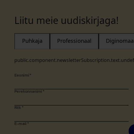
Liitu meie uudiskirjaga!
Puhkaja
Professionaal
Diginomaa
public.component.newsletterSubscription.text.unde
Eesnimi
*
Perekonnanimi
*
Riik
*
E-mail
*