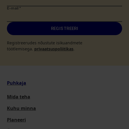
E-mail
*
REGISTREERI
Registreerudes nõustute isikuandmete
töötlemisega.
privaatsuspoliitikas
.
Puhkaja
Mida teha
Kuhu minna
Planeeri