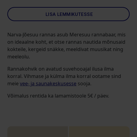
LISA LEMMIKUTESSE
Narva-Jõesuu rannas asub Meresuu rannabaar, mis
on ideaalne koht, et otse rannas nautida mõnusaid
kokteile, kergeid snäkke, meeldivat muusikat ning
meeleolu.
Rannakohvik on avatud suvehooajal ilusa ilma
korral. Vihmase ja külma ilma korral ootame sind
meie
vee- ja saunakeskusesse
sooja.
Võimalus rentida ka lamamistoole 5€ / päev.