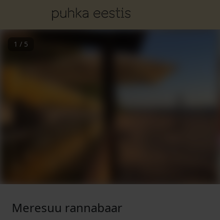
1
/
5
Meresuu rannabaar