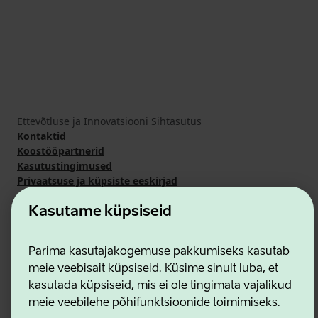
Ettevõtluse ja Innovatsiooni Sihtasutus
Kontaktid
Koostööpartnerid
Kasutustingimused
Privaatsuse ja küpsiste eeskirjad
Kasutame küpsiseid
Parima kasutajakogemuse pakkumiseks kasutab
meie veebisait küpsiseid. Küsime sinult luba, et
kasutada küpsiseid, mis ei ole tingimata vajalikud
meie veebilehe põhifunktsioonide toimimiseks.