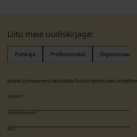
Liitu meie uudiskirjaga!
Puhkaja
Professionaal
Diginomaad
public.component.newsletterSubscription.text.undefin
Eesnimi
*
Perekonnanimi
*
Riik
*