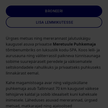
BRONEERI
LISA LEMMIKUTESSE
Ürgses metsas ning mererannast jalutuskäigu
kaugusel asuva privaatse
Meretuule Puhkemaja
tõmbenumbriks on luksuslik kodu-SPA. Koos leili- ja
aurusauna ning väliterrassil paikneva tünnisaunaga
sobime suurepäraselt peredele ja väiksematele
seltskondadele rahulikuks ja privaatseks puhkuseks
linnakärast eemal.
Kahe magamistoaga avar ning valgusküllane
puhkemaja asub Tallinnast 70 km kaugusel väikese
tehisjärve kaldal ja sobib ideaalselt kuni kaheksale
inimesele. Läheduses asuvad mererannad, ürgsed
metsad, matkarajad ning ajaloolised