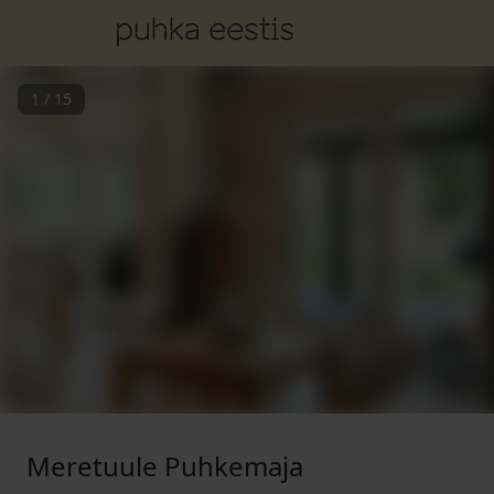
1
/
15
Meretuule Puhkemaja