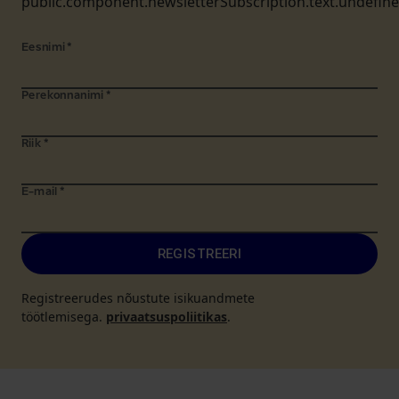
public.component.newsletterSubscription.text.undefin
Eesnimi
*
Perekonnanimi
*
Riik
*
E-mail
*
REGISTREERI
Registreerudes nõustute isikuandmete
töötlemisega.
privaatsuspoliitikas
.