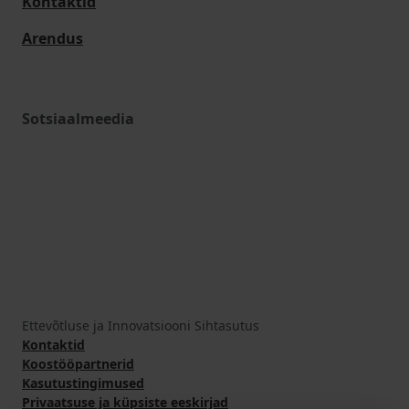
Kontaktid
Arendus
Sotsiaalmeedia
Ettevõtluse ja Innovatsiooni Sihtasutus
Kontaktid
Koostööpartnerid
Kasutustingimused
Privaatsuse ja küpsiste eeskirjad