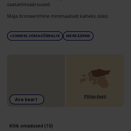
vaatamisväärsused.
Maja broneerimine minimaalselt kaheks ööks.
LEMMIKLOOMASÕBRALIK
MEREÄÄRNE
Põhja-Eesti
Ava kaart
Kõik omadused (10)