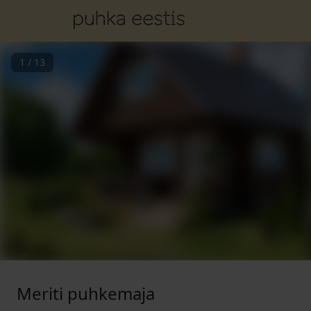
1
/
13
Meriti puhkemaja