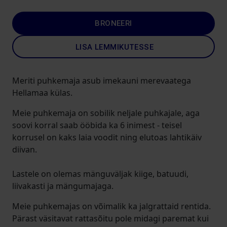
BRONEERI
LISA LEMMIKUTESSE
Meriti puhkemaja asub imekauni merevaatega
Hellamaa külas.
Meie puhkemaja on sobilik neljale puhkajale, aga
soovi korral saab ööbida ka 6 inimest - teisel
korrusel on kaks laia voodit ning elutoas lahtikäiv
diivan.
Lastele on olemas mänguväljak kiige, batuudi,
liivakasti ja mängumajaga.
Meie puhkemajas on võimalik ka jalgrattaid rentida.
Pärast väsitavat rattasõitu pole midagi paremat kui