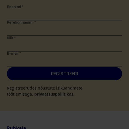
Eesnimi
*
Perekonnanimi
*
Riik
*
E-mail
*
REGISTREERI
Registreerudes nõustute isikuandmete
töötlemisega.
privaatsuspoliitikas
.
Puhkaja