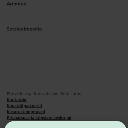
Arendus
Sotsiaalmeedia
Ettevõtluse ja Innovatsiooni Sihtasutus
Kontaktid
Koostööpartnerid
Kasutustingimused
Privaatsuse ja küpsiste eeskirjad