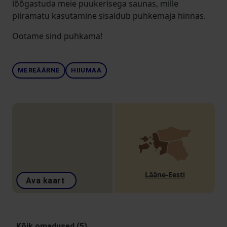
lõõgastuda meie puukerisega saunas, mille
piiramatu kasutamine sisaldub puhkemaja hinnas.
Ootame sind puhkama!
MEREÄÄRNE
HIIUMAA
Lääne-Eesti
Ava kaart
Kõik omadused (5)