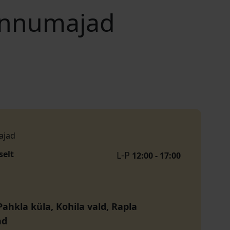
linnumajad
ajad
selt
L-P
12:00 - 17:00
ahkla küla, Kohila vald, Rapla
nd