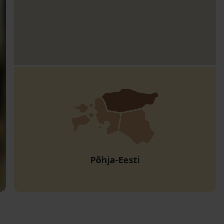
Põhja-Eesti