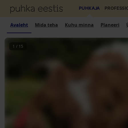
PUHKAJA
PROFESSI
Avaleht
Mida teha
Kuhu minna
Planeeri
1
/
15