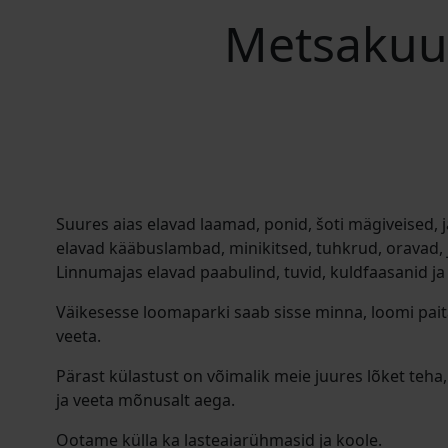
Metsakuur
Suures aias elavad laamad, ponid, šoti mägiveised, j
elavad kääbuslambad, minikitsed, tuhkrud, oravad, 
Linnumajas elavad paabulind, tuvid, kuldfaasanid j
Väikesesse loomaparki saab sisse minna, loomi pai
veeta.
Pärast külastust on võimalik meie juures lõket teha, 
ja veeta mõnusalt aega.
Ootame külla ka lasteaiarühmasid ja koole.