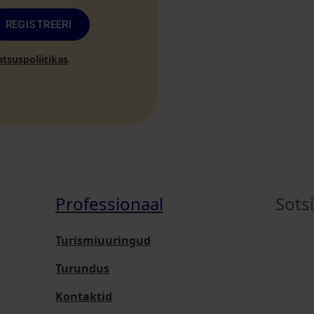
REGISTREERI
atsuspoliitikas
.
Professionaal
Sots
Turismiuuringud
Turundus
Kontaktid