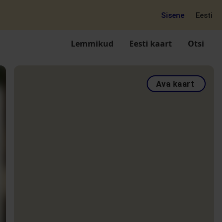
Sisene
Eesti
Lemmikud
Eesti kaart
Otsi
Ava kaart