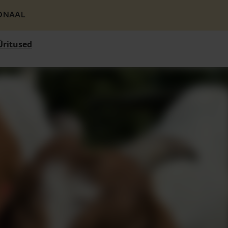
ONAAL
Üritused