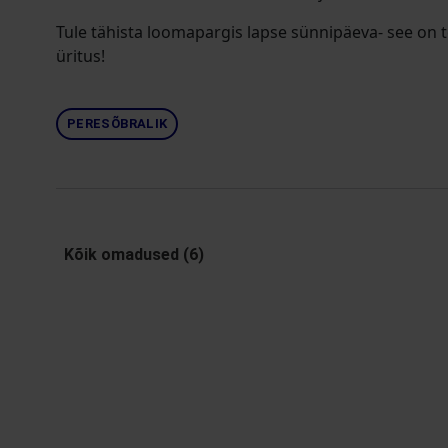
Tule tähista loomapargis lapse sünnipäeva- see on 
üritus!
PERESÕBRALIK
Kõik omadused (6)