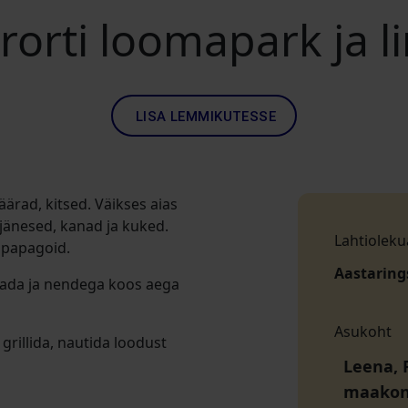
orti loomapark ja 
LISA LEMMIKUTESSE
äärad, kitsed. Väikses aias
jänesed, kanad ja kuked.
Lahtioleku
a papagoid.
Aastaring
tada ja nendega koos aega
Asukoht
grillida, nautida loodust
Leena, P
maako