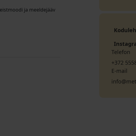
teistmoodi ja meeldejääv
Koduleh
Instag
Telefon
+372 555
E-mail
info@met