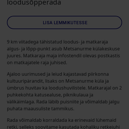
loodusõpperada
LISA LEMMIKUTESSE
9 km viitadega tähistatud loodus- ja matkaraja
algus- ja lõpp-punkt asub Metsanurme külakeskuse
juures. Matkaraja maja infostendil olevas postkastis
on matkajatele raja juhised.
Ajaloo uurimused ja leiud kajastavad piirkonna
kultuuripärandit, lisaks on Metsanurme küla ja
ümbrus huvitav ka loodushuvilistele. Matkarajal on 2
puhkekohta katusealuse, piknikulaua ja
välikäimlaga. Rada läbib puisniite ja võimaldab jalgu
puhata maausuliste tammikus.
Rada võimaldab korraldada ka erinevaid lühemaid
retki, selleks soovitame kasutada kohaliku retkejuhi