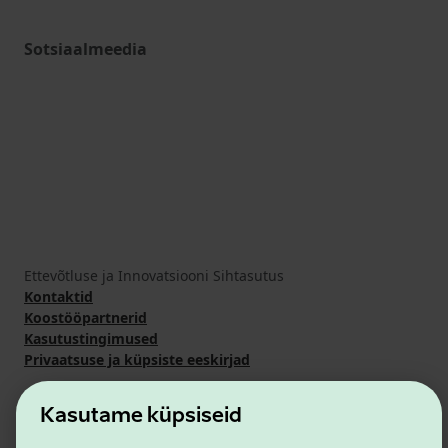
Sotsiaalmeedia
Ettevõtluse ja Innovatsiooni Sihtasutus
Kontaktid
Koostööpartnerid
Kasutustingimused
Privaatsuse ja küpsiste eeskirjad
Kasutame küpsiseid