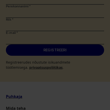
Perekonnanimi
*
Riik
*
E-mail
*
REGISTREERI
Registreerudes nõustute isikuandmete
töötlemisega.
privaatsuspoliitikas
.
Puhkaja
Mida teha