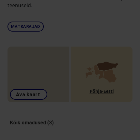
teenuseid.
MATKARAJAD
Põhja-Eesti
Ava kaart
Kõik omadused (3)