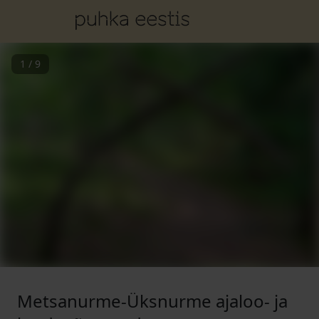
1
/
9
Metsanurme-Üksnurme ajaloo- ja