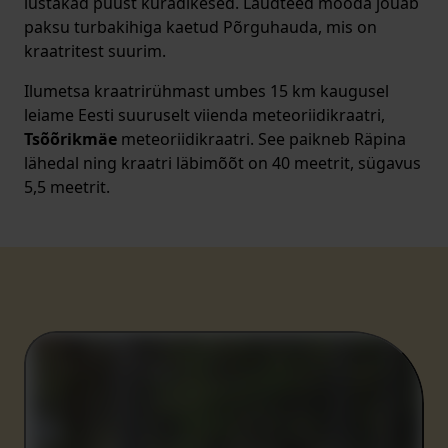
lustakad puust kuradikesed. Laudteed mööda jõuab
paksu turbakihiga kaetud Põrguhauda, mis on
kraatritest suurim.
Ilumetsa kraatrirühmast umbes 15 km kaugusel
leiame Eesti suuruselt viienda meteoriidikraatri,
Tsõõrikmäe
meteoriidikraatri. See paikneb Räpina
lähedal ning kraatri läbimõõt on 40 meetrit, sügavus
5,5 meetrit.