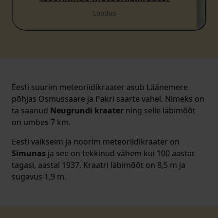
Loodus
Eesti suurim meteoriidikraater asub Läänemere
põhjas Osmussaare ja Pakri saarte vahel. Nimeks on
ta saanud
Neugrundi kraater
ning selle läbimõõt
on umbes 7 km.
Eesti väikseim ja noorim meteoriidikraater on
Simunas
ja see on tekkinud vähem kui 100 aastat
tagasi, aastal 1937. Kraatri läbimõõt on 8,5 m ja
sügavus 1,9 m.