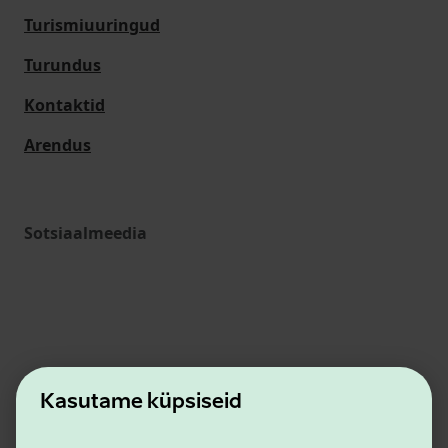
Turismiuuringud
Turundus
Kontaktid
Arendus
Sotsiaalmeedia
Kasutame küpsiseid