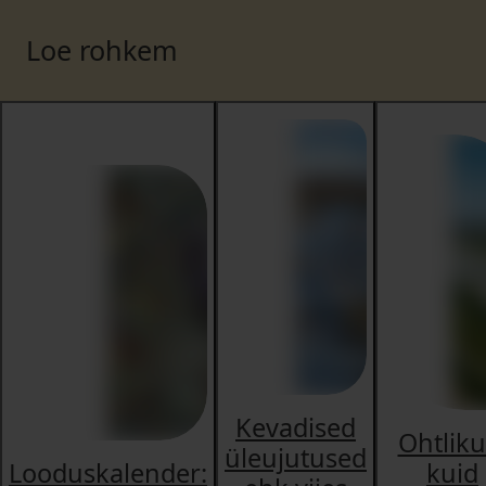
Loe rohkem
Kevadised
Ohtliku
üleujutused
Looduskalender:
kuid