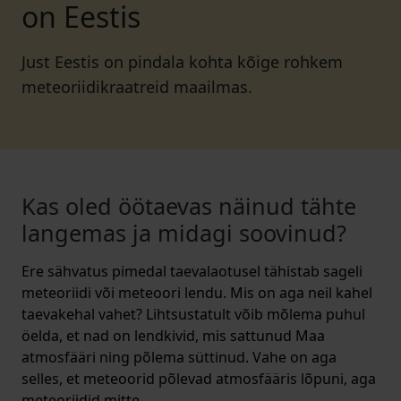
on Eestis
Just Eestis on pindala kohta kõige rohkem
meteoriidikraatreid maailmas.
Kas oled öötaevas näinud tähte
langemas ja midagi soovinud?
Ere sähvatus pimedal taevalaotusel tähistab sageli
meteoriidi või meteoori lendu. Mis on aga neil kahel
taevakehal vahet? Lihtsustatult võib mõlema puhul
öelda, et nad on lendkivid, mis sattunud Maa
atmosfääri ning põlema süttinud. Vahe on aga
selles, et meteoorid põlevad atmosfääris lõpuni, aga
meteoriidid mitte.