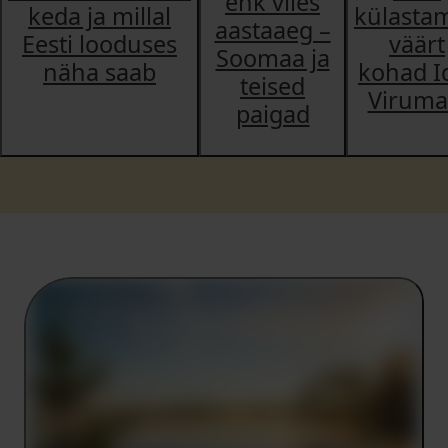
ehk viies
keda ja millal
külastam
aastaaeg –
Eesti looduses
väärt
Soomaa ja
näha saab
kohad I
teised
Viruma
paigad