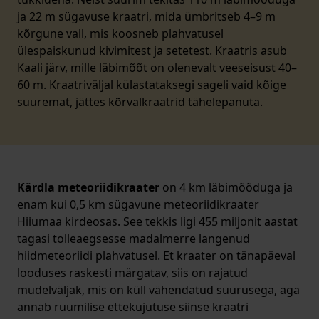
ja 22 m sügavuse kraatri, mida ümbritseb 4–9 m
kõrgune vall, mis koosneb plahvatusel
ülespaiskunud kivimitest ja setetest. Kraatris asub
Kaali järv, mille läbimõõt on olenevalt veeseisust 40–
60 m. Kraatriväljal külastataksegi sageli vaid kõige
suuremat, jättes kõrvalkraatrid tähelepanuta.
Kärdla meteoriidikraater
on 4 km läbimõõduga ja
enam kui 0,5 km sügavune meteoriidikraater
Hiiumaa kirdeosas. See tekkis ligi 455 miljonit aastat
tagasi tolleaegsesse madalmerre langenud
hiidmeteoriidi plahvatusel. Et kraater on tänapäeval
looduses raskesti märgatav, siis on rajatud
mudelväljak, mis on küll vähendatud suurusega, aga
annab ruumilise ettekujutuse siinse kraatri