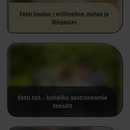
Eesti loodus – eriilmeline, puhas ja
lõõgastav
Eesti toit – kohaliku gastronoomia
teejuht