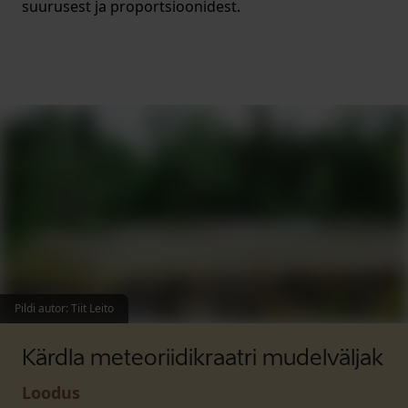
suurusest ja proportsioonidest.
Pildi autor
:
Tiit Leito
Kärdla meteoriidikraatri mudelväljak
Loodus