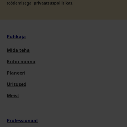
töötlemisega.
privaatsuspoliitikas
.
Puhkaja
Mida teha
Kuhu minna
Planeeri
Üritused
Meist
Professionaal