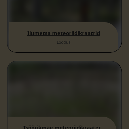
Ilumetsa meteoriidikraatrid
Loodus
Tsõõrikmäe meteoriidikraater