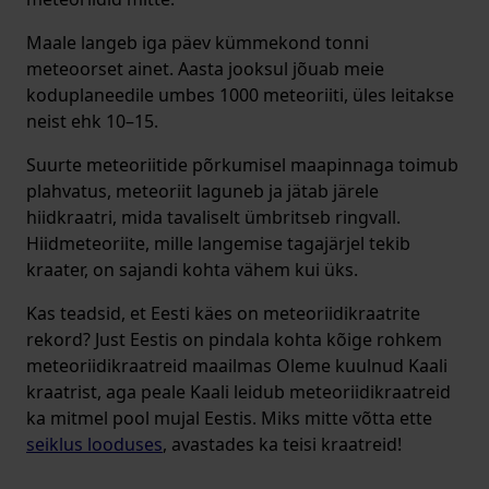
Maale langeb iga päev kümmekond tonni
meteoorset ainet. Aasta jooksul jõuab meie
koduplaneedile umbes 1000 meteoriiti, üles leitakse
neist ehk 10–15.
Suurte meteoriitide põrkumisel maapinnaga toimub
plahvatus, meteoriit laguneb ja jätab järele
hiidkraatri, mida tavaliselt ümbritseb ringvall.
Hiidmeteoriite, mille langemise tagajärjel tekib
kraater, on sajandi kohta vähem kui üks.
Kas teadsid, et Eesti käes on meteoriidikraatrite
rekord? Just Eestis on pindala kohta kõige rohkem
meteoriidikraatreid maailmas Oleme kuulnud Kaali
kraatrist, aga peale Kaali leidub meteoriidikraatreid
ka mitmel pool mujal Eestis. Miks mitte võtta ette
seiklus looduses
, avastades ka teisi kraatreid!