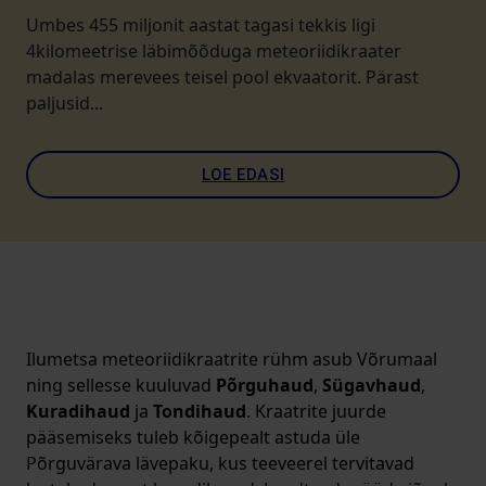
Umbes 455 miljonit aastat tagasi tekkis ligi
4kilomeetrise läbimõõduga meteoriidikraater
madalas merevees teisel pool ekvaatorit. Pärast
paljusid...
LOE EDASI
Ilumetsa meteoriidikraatrite rühm asub Võrumaal
ning sellesse kuuluvad
Põrguhaud
,
Sügavhaud
,
Kuradihaud
ja
Tondihaud
. Kraatrite juurde
pääsemiseks tuleb kõigepealt astuda üle
Põrguvärava lävepaku, kus teeveerel tervitavad