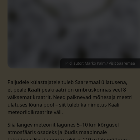
Pildi autor: Marko Palm / Visit Saaremaa
Paljudele külastajatele tuleb Saaremaal üllatusena,
et peale
Kaali
peakraatri on ümbruskonnas veel 8
väiksemat kraatrit. Need paiknevad mõnesaja meetri
ulatuses lõuna pool – siit tuleb ka nimetus Kaali
meteoriidikraatrite väli.
Siia langev meteoriit lagunes 5–10 km kõrgusel
atmosfääris osadeks ja jõudis maapinnale
tükkidena. Neist suurim tekitas 110 m läbimõõduga