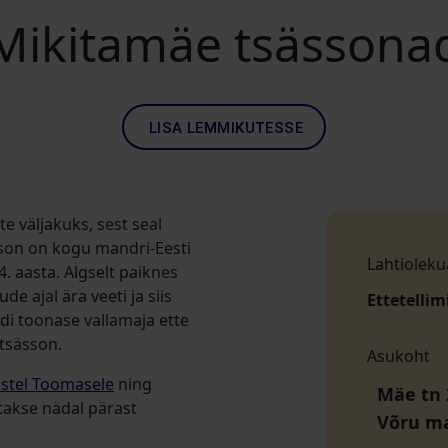
Mikitamäe tsässona
LISA LEMMIKUTESSE
e väljakuks, sest seal
sson on kogu mandri-Eesti
Lahtioleku
. aasta. Algselt paiknes
 ajal ära veeti ja siis
Ettetellim
di toonase vallamaja ette
 tsässon.
Asukoht
stel Toomasele
ning
Mäe tn 
takse nädal pärast
Võru m