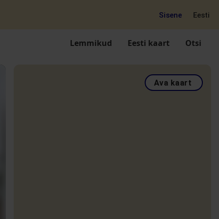
Sisene
Eesti
Lemmikud
Eesti kaart
Otsi
Ava kaart