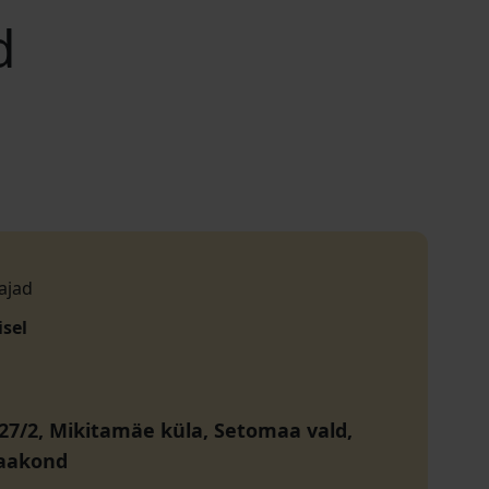
d
ajad
isel
27/2, Mikitamäe küla, Setomaa vald,
aakond