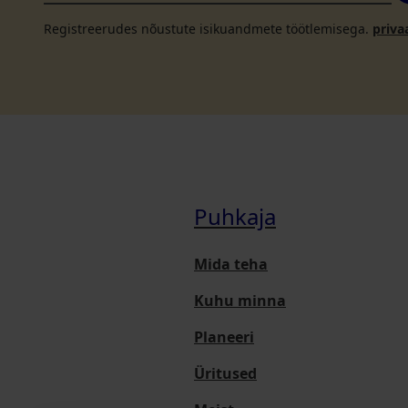
Registreerudes nõustute isikuandmete töötlemisega.
priva
Puhkaja
Mida teha
Kuhu minna
Planeeri
Üritused