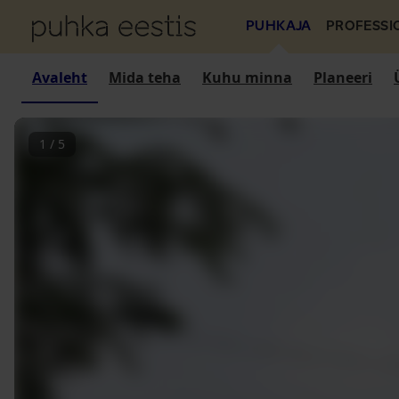
PUHKAJA
PROFESSI
Avaleht
Mida teha
Kuhu minna
Planeeri
1
/
5