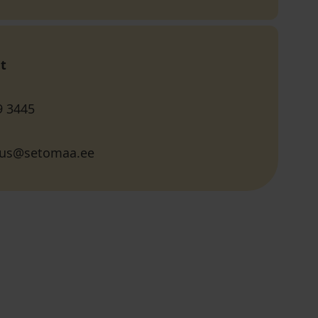
t
9 3445
ttus@setomaa.ee