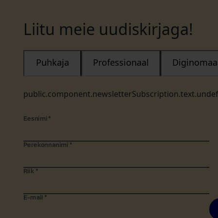
Liitu meie uudiskirjaga!
Puhkaja
Professionaal
Diginomaa
public.component.newsletterSubscription.text.unde
Eesnimi
*
Perekonnanimi
*
Riik
*
E-mail
*