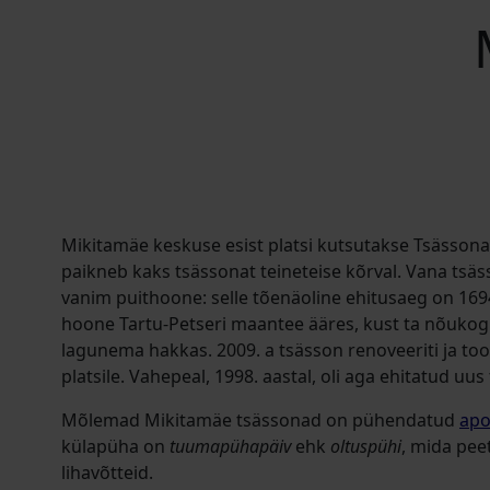
Mikitamäe keskuse esist platsi kutsutakse Tsässonat
paikneb kaks tsässonat teineteise kõrval. Vana tsä
vanim puithoone: selle tõenäoline ehitusaeg on 1694
hoone Tartu-Petseri maantee ääres, kust ta nõukogude
lagunema hakkas. 2009. a tsässon renoveeriti ja too
platsile. Vahepeal, 1998. aastal, oli aga ehitatud uus
Mõlemad Mikitamäe tsässonad on pühendatud
apo
külapüha on
tuumapühapäiv
ehk
oltuspühi
, mida pee
lihavõtteid.