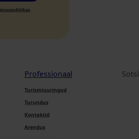
atsuspoliitikas
.
Professionaal
Sots
Turismiuuringud
Turundus
Kontaktid
Arendus