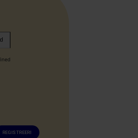
d
fined
REGISTREERI