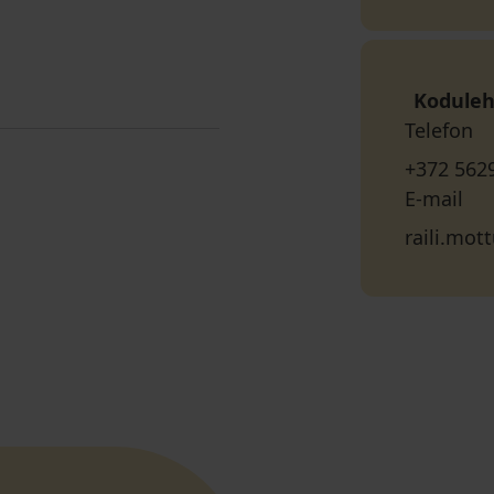
Koduleh
Telefon
+372 562
E-mail
raili.mo