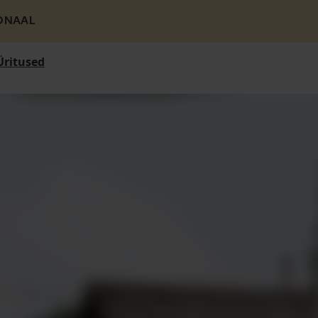
ONAAL
Üritused