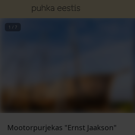
1
/
7
Mootorpurjekas "Ernst Jaakson"