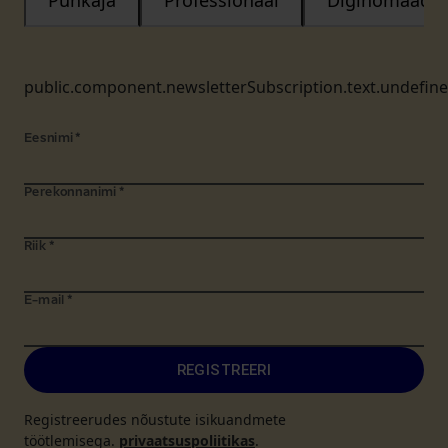
Puhkaja
Professionaal
Diginomaad
public.component.newsletterSubscription.text.undefin
Eesnimi
*
Perekonnanimi
*
Riik
*
E-mail
*
REGISTREERI
Registreerudes nõustute isikuandmete
töötlemisega.
privaatsuspoliitikas
.