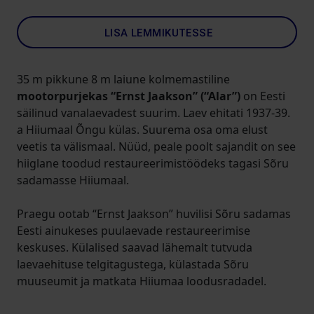
LISA LEMMIKUTESSE
35 m pikkune 8 m laiune kolmemastiline
mootorpurjekas “Ernst Jaakson” (“Alar”)
on Eesti
säilinud vanalaevadest suurim. Laev ehitati 1937-39.
a Hiiumaal Õngu külas. Suurema osa oma elust
veetis ta välismaal. Nüüd, peale poolt sajandit on see
hiiglane toodud restaureerimistöödeks tagasi Sõru
sadamasse Hiiumaal.
Praegu ootab “Ernst Jaakson” huvilisi Sõru sadamas
Eesti ainukeses puulaevade restaureerimise
keskuses. Külalised saavad lähemalt tutvuda
laevaehituse telgitagustega, külastada Sõru
muuseumit ja matkata Hiiumaa loodusradadel.