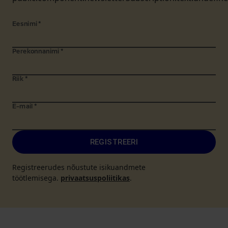
Eesnimi
*
Perekonnanimi
*
Riik
*
E-mail
*
REGISTREERI
Registreerudes nõustute isikuandmete
töötlemisega.
privaatsuspoliitikas
.