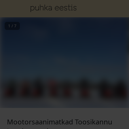
1
/
7
Mootorsaanimatkad Toosikannu