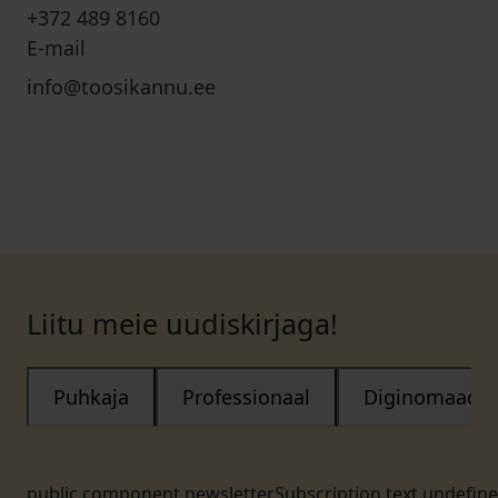
+372 489 8160
E-mail
info@toosikannu.ee
Liitu meie uudiskirjaga!
Puhkaja
Professionaal
Diginomaad
public.component.newsletterSubscription.text.undefin