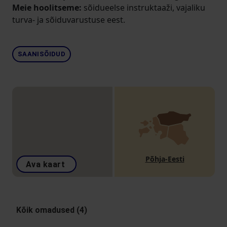
Meie hoolitseme:
sõidueelse instruktaaži, vajaliku
turva- ja sõiduvarustuse eest.
SAANISÕIDUD
Põhja-Eesti
Ava kaart
Kõik omadused (4)