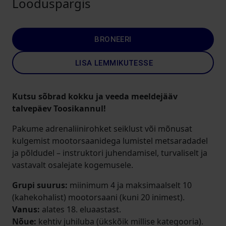
Looduspargis
BRONEERI
LISA LEMMIKUTESSE
Kutsu sõbrad kokku ja veeda meeldejääv
talvepäev Toosikannul!
Pakume adrenaliinirohket seiklust või mõnusat
kulgemist mootorsaanidega lumistel metsaradadel
ja põldudel – instruktori juhendamisel, turvaliselt ja
vastavalt osalejate kogemusele.
Grupi suurus:
miinimum 4 ja maksimaalselt 10
(kahekohalist) mootorsaani (kuni 20 inimest).
Vanus:
alates 18. eluaastast.
Nõue:
kehtiv juhiluba (ükskõik millise kategooria).