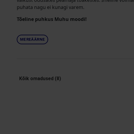
vaikust õdusates peamaja toakestes. Imeline võimal
puhata nagu ei kunagi varem.
Tõeline puhkus Muhu moodi!
MEREÄÄRNE
Kõik omadused (8)