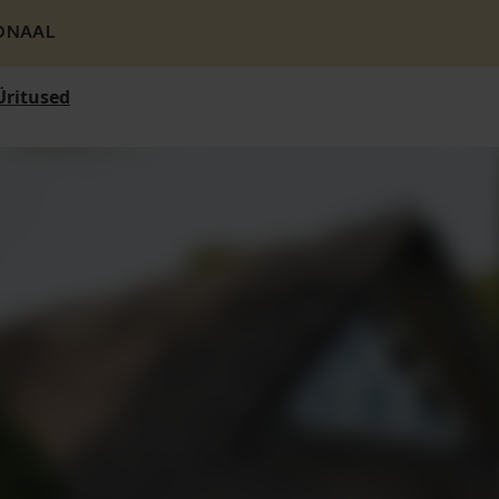
ONAAL
Üritused