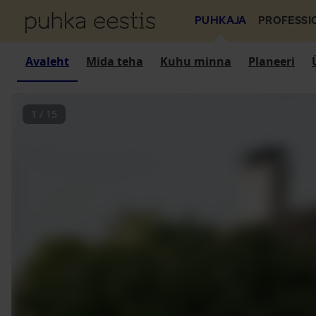
PUHKAJA
PROFESSI
Avaleht
Mida teha
Kuhu minna
Planeeri
1
/
15