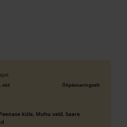
ajad
. okt
Ööpäevaringselt
 Paenase küla, Muhu vald, Saare
nd