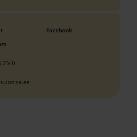
t
Facebook
ram
6 2340
utonise.ee