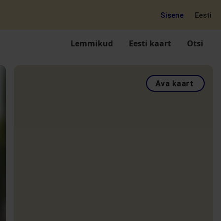
Sisene
Eesti
Lemmikud
Eesti kaart
Otsi
Ava kaart