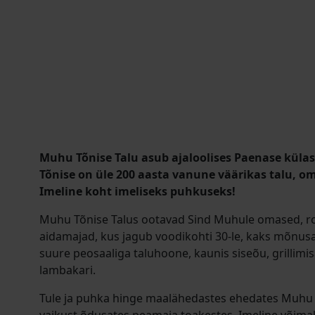
Muhu Tõnise Talu asub ajaloolises Paenase külas
Tõnise on üle 200 aasta vanune väärikas talu, o
Imeline koht imeliseks puhkuseks!
Muhu Tõnise Talus ootavad Sind Muhule omased, 
aidamajad, kus jagub voodikohti 30-le, kaks mõnus
suure peosaaliga taluhoone, kaunis siseõu, grillimisa
lambakari.
Tule ja puhka hinge maalähedastes ehedates Muhu a