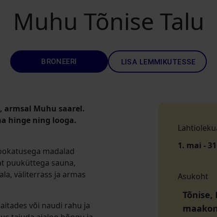
Muhu Tõnise Talu
BRONEERI
LISA LEMMIKUTESSE
, armsal Muhu saarel.
ma hinge ning looga.
Lahtioleku
1. mai - 31
rookatusega madalad
at puuküttega sauna,
la, väliterrass ja armas
Asukoht
Tõnise,
itades või naudi rahu ja
maako