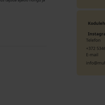
us tajuda ajaloo hõngu ja
Koduleh
Instag
Telefon
+372 534
E-mail
info@muh