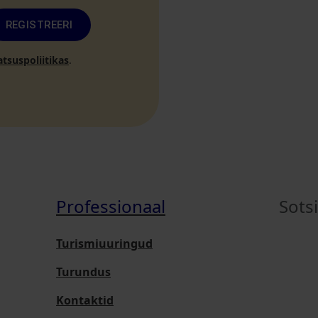
REGISTREERI
atsuspoliitikas
.
Professionaal
Sots
Turismiuuringud
Turundus
Kontaktid