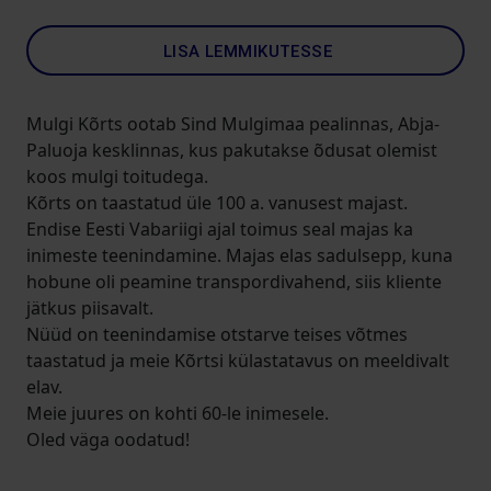
LISA LEMMIKUTESSE
Mulgi Kõrts ootab Sind Mulgimaa pealinnas, Abja-
Paluoja kesklinnas, kus pakutakse õdusat olemist
koos mulgi toitudega.
Kõrts on taastatud üle 100 a. vanusest majast.
Endise Eesti Vabariigi ajal toimus seal majas ka
inimeste teenindamine. Majas elas sadulsepp, kuna
hobune oli peamine transpordivahend, siis kliente
jätkus piisavalt.
Nüüd on teenindamise otstarve teises võtmes
taastatud ja meie Kõrtsi külastatavus on meeldivalt
elav.
Meie juures on kohti 60-le inimesele.
Oled väga oodatud!