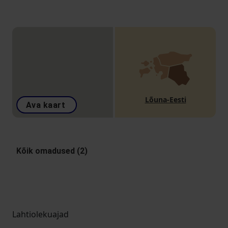
Lõuna-Eesti
Ava kaart
Kõik omadused (2)
Lahtiolekuajad