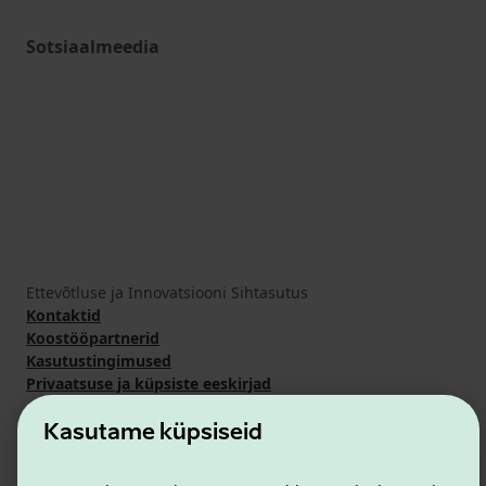
Sotsiaalmeedia
Ettevõtluse ja Innovatsiooni Sihtasutus
Kontaktid
Koostööpartnerid
Kasutustingimused
Privaatsuse ja küpsiste eeskirjad
Kasutame küpsiseid