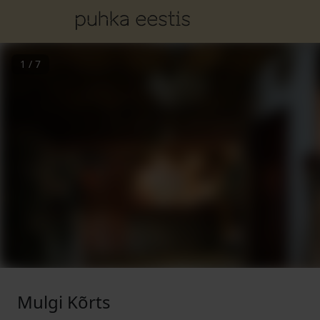
1
/
7
Mulgi Kõrts