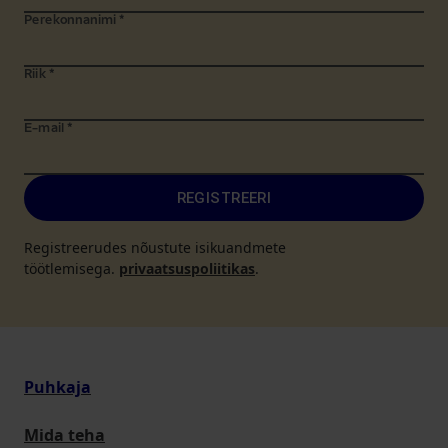
Perekonnanimi
*
Riik
*
E-mail
*
REGISTREERI
Registreerudes nõustute isikuandmete
töötlemisega.
privaatsuspoliitikas
.
Puhkaja
Mida teha