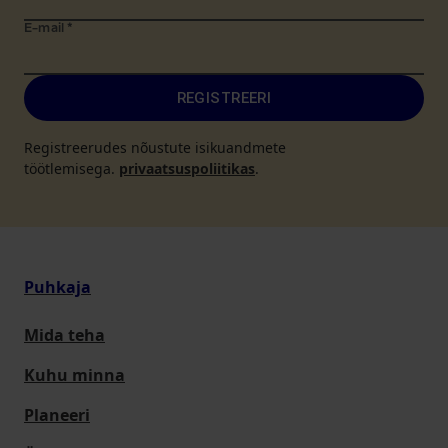
E-mail
*
REGISTREERI
Registreerudes nõustute isikuandmete
töötlemisega.
privaatsuspoliitikas
.
Puhkaja
Mida teha
Kuhu minna
Planeeri