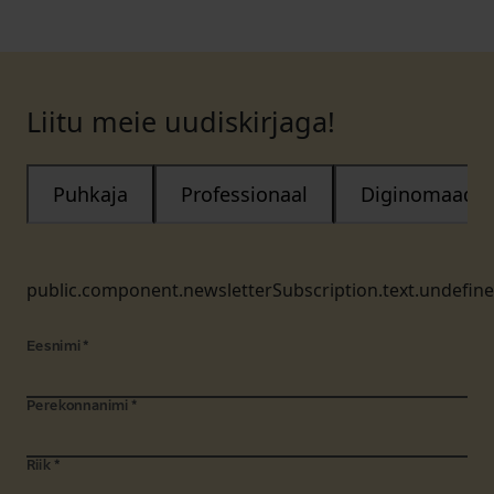
Liitu meie uudiskirjaga!
Puhkaja
Professionaal
Diginomaad
public.component.newsletterSubscription.text.undefin
Eesnimi
*
Perekonnanimi
*
Riik
*