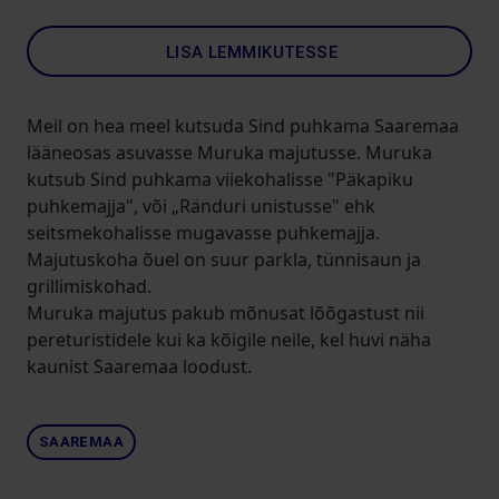
LISA LEMMIKUTESSE
Meil on hea meel kutsuda Sind puhkama Saaremaa
lääneosas asuvasse Muruka majutusse. Muruka
kutsub Sind puhkama viiekohalisse "Päkapiku
puhkemajja", või „Ränduri unistusse" ehk
seitsmekohalisse mugavasse puhkemajja.
Majutuskoha õuel on suur parkla, tünnisaun ja
grillimiskohad.
Muruka majutus pakub mõnusat lõõgastust nii
pereturistidele kui ka kõigile neile, kel huvi näha
kaunist Saaremaa loodust.
SAAREMAA