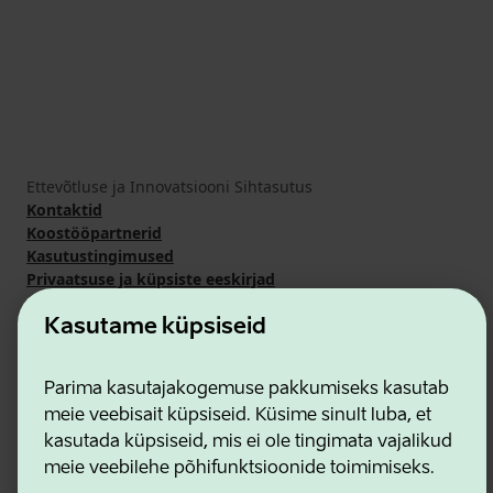
Ettevõtluse ja Innovatsiooni Sihtasutus
Kontaktid
Koostööpartnerid
Kasutustingimused
Privaatsuse ja küpsiste eeskirjad
Kasutame küpsiseid
Parima kasutajakogemuse pakkumiseks kasutab
meie veebisait küpsiseid. Küsime sinult luba, et
kasutada küpsiseid, mis ei ole tingimata vajalikud
meie veebilehe põhifunktsioonide toimimiseks.