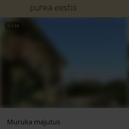
1
/
14
Muruka majutus