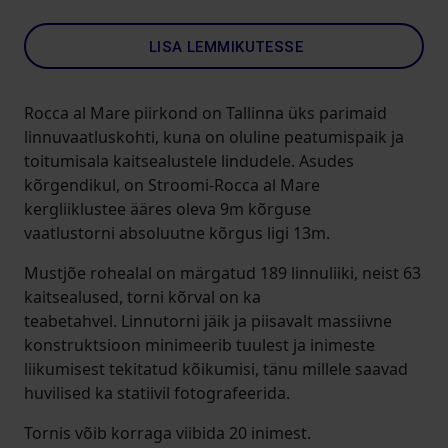
LISA LEMMIKUTESSE
Rocca al Mare piirkond on Tallinna üks parimaid
linnuvaatluskohti, kuna on oluline peatumispaik ja
toitumisala kaitsealustele lindudele. Asudes
kõrgendikul, on Stroomi-Rocca al Mare
kergliiklustee ääres oleva 9m kõrguse
vaatlustorni absoluutne kõrgus ligi 13m.
Mustjõe rohealal on märgatud 189 linnuliiki, neist 63
kaitsealused, torni kõrval on ka
teabetahvel. Linnutorni jäik ja piisavalt massiivne
konstruktsioon minimeerib tuulest ja inimeste
liikumisest tekitatud kõikumisi, tänu millele saavad
huvilised ka statiivil fotografeerida.
Tornis võib korraga viibida 20 inimest.