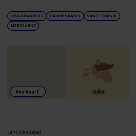
LINNUVAATLUS
PROMENAADID
VAATETORNID
MEREÄÄRNE
Tallinn
Ava kaart
Lahtiolekuajad