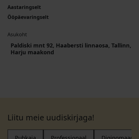
Aastaringselt
Ööpäevaringselt
Asukoht
Paldiski mnt 92, Haabersti linnaosa, Tallinn,
Harju maakond
Liitu meie uudiskirjaga!
Puhkaja
Professionaal
Diginomaad