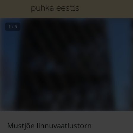
1
/
6
Mustjõe linnuvaatlustorn