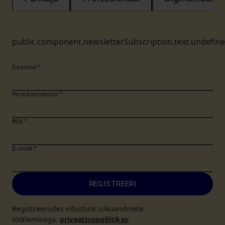
public.component.newsletterSubscription.text.undefin
Eesnimi
*
Perekonnanimi
*
Riik
*
E-mail
*
REGISTREERI
Registreerudes nõustute isikuandmete
töötlemisega.
privaatsuspoliitikas
.