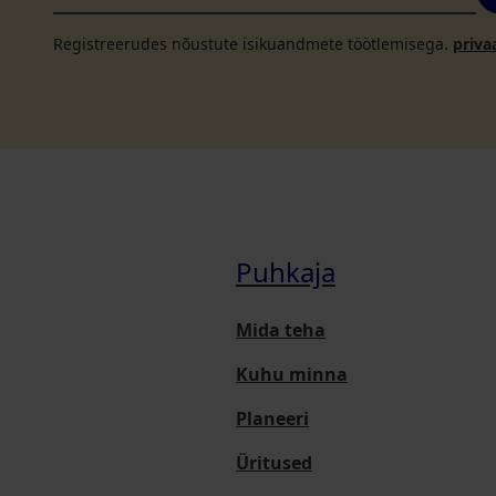
Registreerudes nõustute isikuandmete töötlemisega.
priva
Puhkaja
Mida teha
Kuhu minna
Planeeri
Üritused