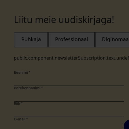
Liitu meie uudiskirjaga!
Puhkaja
Professionaal
Diginomaa
public.component.newsletterSubscription.text.unde
Eesnimi
*
Perekonnanimi
*
Riik
*
E-mail
*