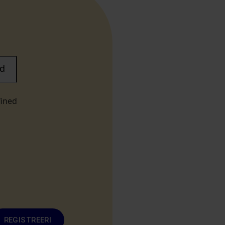
d
fined
REGISTREERI