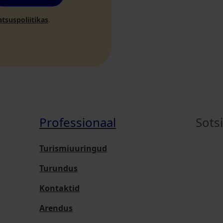
atsuspoliitikas
.
Professionaal
Sots
Turismiuuringud
Turundus
Kontaktid
Arendus