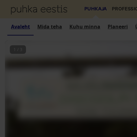
PUHKAJA
PROFESSI
Avaleht
Mida teha
Kuhu minna
Planeeri
1
/
3