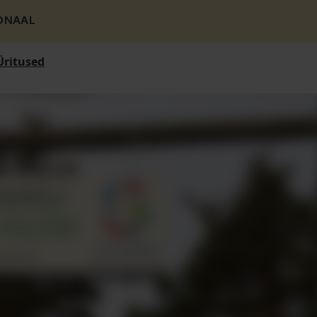
ONAAL
Üritused