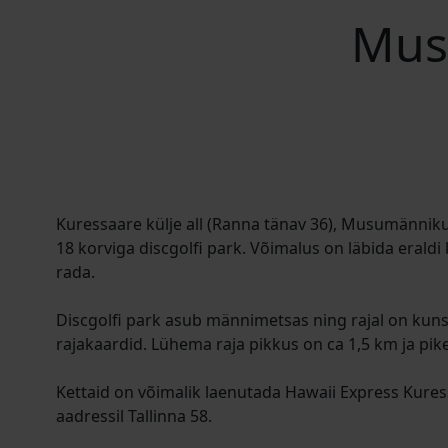
Mus
Kuressaare külje all (Ranna tänav 36), Musumännik
18 korviga discgolfi park. Võimalus on läbida eraldi
rada.
Discgolfi park asub männimetsas ning rajal on kuns
rajakaardid. Lühema raja pikkus on ca 1,5 km ja pike
Kettaid on võimalik laenutada Hawaii Express Kure
aadressil Tallinna 58.