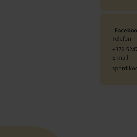
Facebo
Telefon
+372 524
E-mail
spordiko