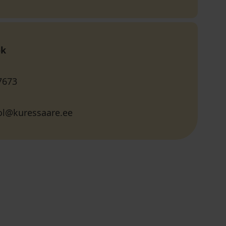
ok
7673
ol@kuressaare.ee