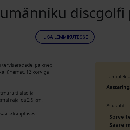
umänniku discgolfi 
LISA LEMMIKUTESSE
u terviseradadel paikneb
 ka lühemat, 12 korviga
Lahtioleku
Aastaring
tmuru tiialad ja
mal rajal ca 2,5 km.
Asukoht
ssaare kauplusest
Sõrve t
Saare 