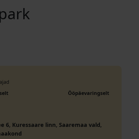
park
ajad
selt
Ööpäevaringselt
ee 6, Kuressaare linn, Saaremaa vald,
maakond