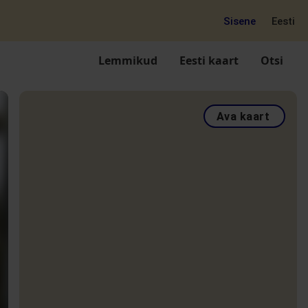
Sisene
Eesti
Lemmikud
Eesti kaart
Otsi
Ava kaart