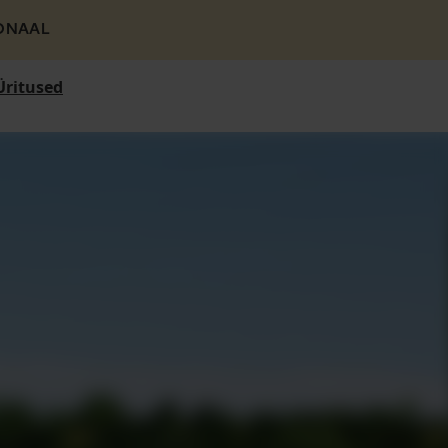
ONAAL
Üritused