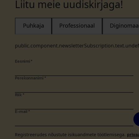
Liitu meie uudiskirjaga!
Puhkaja
Professionaal
Diginomaa
public.component.newsletterSubscription.text.unde
Eesnimi
*
Perekonnanimi
*
Riik
*
E-mail
*
Registreerudes nõustute isikuandmete töötlemisega.
priva