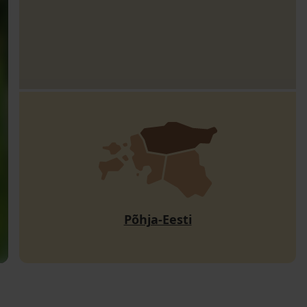
Põhja-Eesti