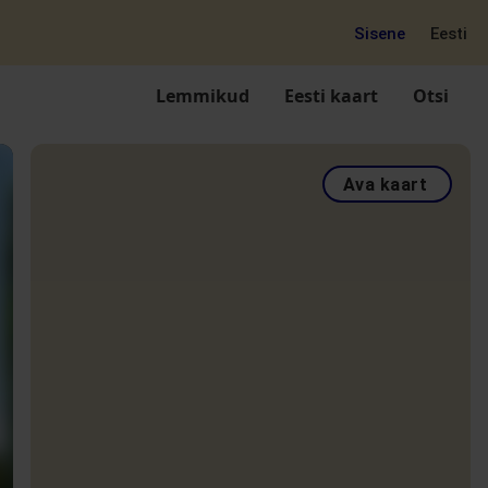
Sisene
Eesti
Lemmikud
Eesti kaart
Otsi
Ava kaart