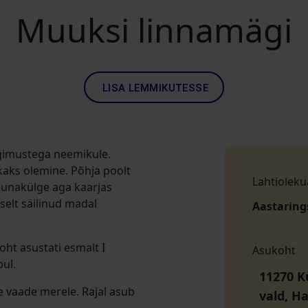
Muuksi linnamägi
LISA LEMMIKUTESSE
ngimustega neemikule.
kaks olemine. Põhja poolt
Lahtioleku
 lõunakülge aga kaarjas
selt säilinud madal
Aastaring
oht asustati esmalt I
Asukoht
pul.
11270 K
e vaade merele. Rajal asub
vald, H