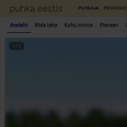
PUHKAJA
PROFESSI
Avaleht
Mida teha
Kuhu minna
Planeeri
1
/
3