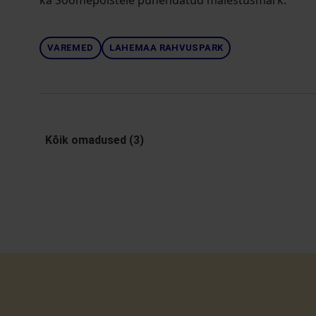
ka Soomepoistele pühendatud mälestusmärk.
VAREMED
LAHEMAA RAHVUSPARK
Kõik omadused (3)