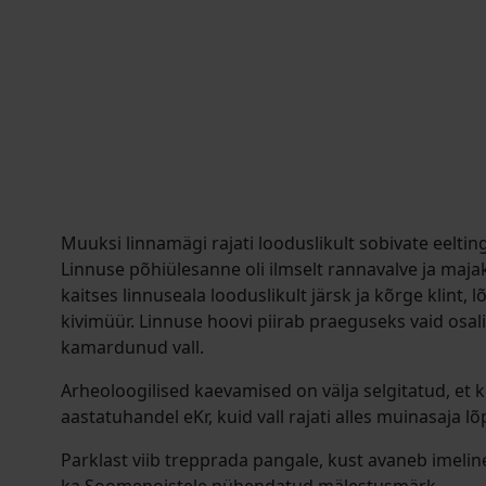
Muuksi linnamägi rajati looduslikult sobivate eelti
Linnuse põhiülesanne oli ilmselt rannavalve ja maja
kaitses linnuseala looduslikult järsk ja kõrge klint,
kivimüür. Linnuse hoovi piirab praeguseks vaid osali
kamardunud vall.
Arheoloogilised kaevamised on välja selgitatud, et k
aastatuhandel eKr, kuid vall rajati alles muinasaja lõ
Parklast viib trepprada pangale, kust avaneb imelin