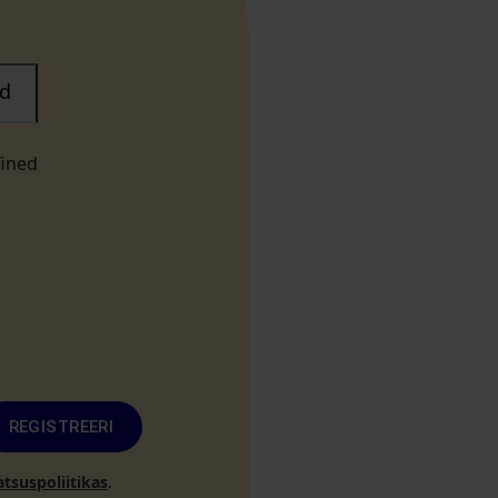
d
fined
REGISTREERI
atsuspoliitikas
.