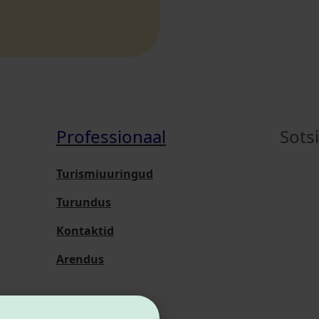
Professionaal
Sots
Turismiuuringud
Turundus
Kontaktid
Arendus