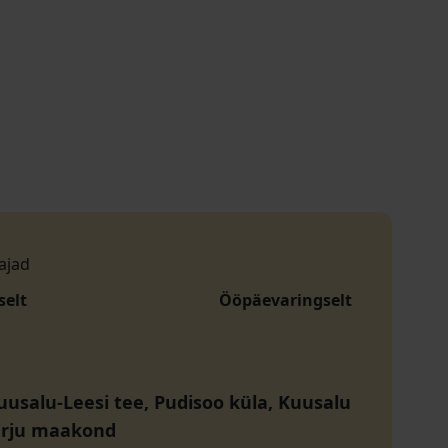
ajad
selt
Ööpäevaringselt
uusalu-Leesi tee, Pudisoo küla, Kuusalu
arju maakond