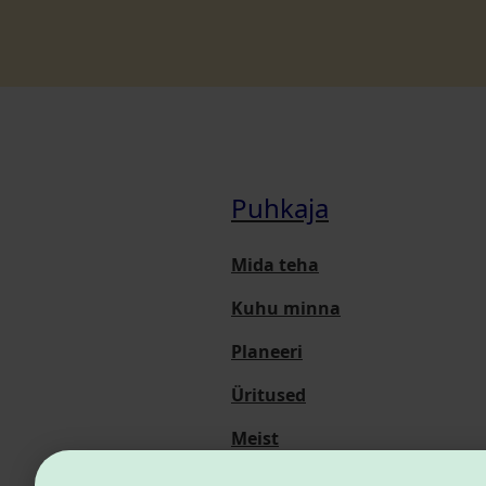
Puhkaja
Mida teha
Kuhu minna
Planeeri
Üritused
Meist