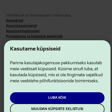
Ettevõtluse ja Innovatsiooni Sihtasutus
Kontaktid
Koostööpartnerid
Kasutustingimused
Privaatsuse ja küpsiste eeskirjad
Kasutame küpsiseid
Parima kasutajakogemuse pakkumiseks kasutab
meie veebisait küpsiseid. Küsime sinult luba, et
kasutada küpsiseid, mis ei ole tingimata vajalikud
meie veebilehe põhifunktsioonide toimimiseks.
LUBA KÕIK
MUUDAN KÜPSISTE EELISTUSI