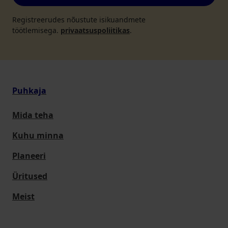
Registreerudes nõustute isikuandmete
töötlemisega.
privaatsuspoliitikas
.
Puhkaja
Mida teha
Kuhu minna
Planeeri
Üritused
Meist