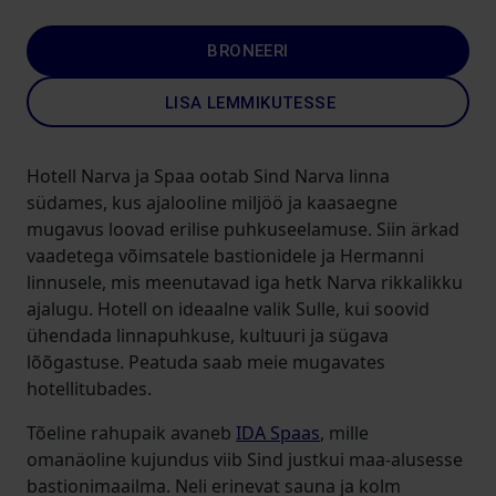
BRONEERI
LISA LEMMIKUTESSE
Hotell Narva ja Spaa ootab Sind Narva linna
südames, kus ajalooline miljöö ja kaasaegne
mugavus loovad erilise puhkuseelamuse. Siin ärkad
vaadetega võimsatele bastionidele ja Hermanni
linnusele, mis meenutavad iga hetk Narva rikkalikku
ajalugu. Hotell on ideaalne valik Sulle, kui soovid
ühendada linnapuhkuse, kultuuri ja sügava
lõõgastuse. Peatuda saab meie mugavates
hotellitubades.
Tõeline rahupaik avaneb
IDA Spaas
, mille
omanäoline kujundus viib Sind justkui maa-alusesse
bastionimaailma. Neli erinevat sauna ja kolm