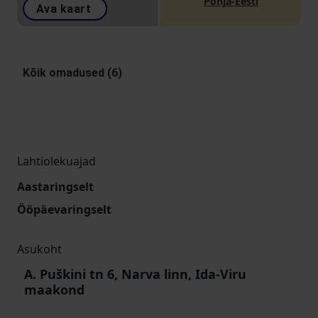
Põhja-Eesti
Ava kaart
Kõik omadused (6)
Lahtiolekuajad
Aastaringselt
Ööpäevaringselt
Asukoht
A. Puškini tn 6, Narva linn, Ida-Viru
maakond