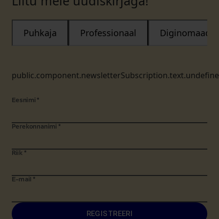
Liitu meie uudiskirjaga!
Puhkaja
Professionaal
Diginomaad
public.component.newsletterSubscription.text.undefin
Eesnimi
*
Perekonnanimi
*
Riik
*
E-mail
*
REGISTREERI