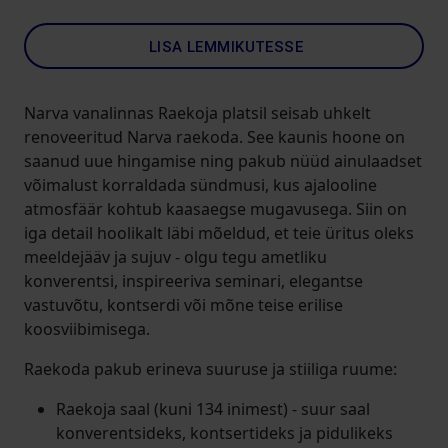
LISA LEMMIKUTESSE
Narva vanalinnas Raekoja platsil seisab uhkelt
renoveeritud Narva raekoda. See kaunis hoone on
saanud uue hingamise ning pakub nüüd ainulaadset
võimalust korraldada sündmusi, kus ajalooline
atmosfäär kohtub kaasaegse mugavusega. Siin on
iga detail hoolikalt läbi mõeldud, et teie üritus oleks
meeldejääv ja sujuv - olgu tegu ametliku
konverentsi, inspireeriva seminari, elegantse
vastuvõtu, kontserdi või mõne teise erilise
koosviibimisega.
Raekoda pakub erineva suuruse ja stiiliga ruume:
Raekoja saal (kuni 134 inimest) - suur saal
konverentsideks, kontsertideks ja pidulikeks