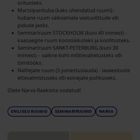
üritusteks.
Martsipanituba (kaks ühendatud ruumi) -
hubane ruum väiksemate vastuvõttude või
pidude jaoks.
Seminariruum STOCKHOLM (kuni 40 inimest) -
kaasaegne ruum koosolekuteks ja koolitusteks.
Seminariruum SANKT-PETERBURG (kuni 30
inimest) - vaikne koht mõttevahetusteks või
tiimitööks.
Näitlejate ruum (5 jumestuslauda) - lavaesituste
ettevalmistuseks või esinejate puhkuseks.
Olete Narva Raekotta oodatud!
ERILISED RUUMID
SEMINARIRUUMID
NARVA