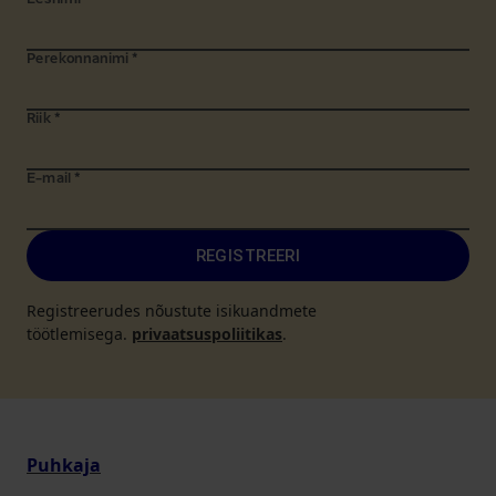
Eesnimi
*
Perekonnanimi
*
Riik
*
E-mail
*
REGISTREERI
Registreerudes nõustute isikuandmete
töötlemisega.
privaatsuspoliitikas
.
Puhkaja