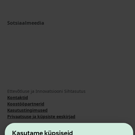
Sotsiaalmeedia
Ettevõtluse ja Innovatsiooni Sihtasutus
Kontaktid
Koostööpartnerid
Kasutustingimused
Privaatsuse ja küpsiste eeskirjad
Kasutame küpsiseid