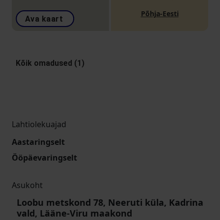
Põhja-Eesti
Ava kaart
Kõik omadused (1)
Lahtiolekuajad
Aastaringselt
Ööpäevaringselt
Asukoht
Loobu metskond 78, Neeruti küla, Kadrina
vald, Lääne-Viru maakond