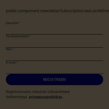
public.component.newsletterSubscription.text.undefin
Eesnimi
*
Perekonnanimi
*
Riik
*
E-mail
*
REGISTREERI
Registreerudes nõustute isikuandmete
töötlemisega.
privaatsuspoliitikas
.