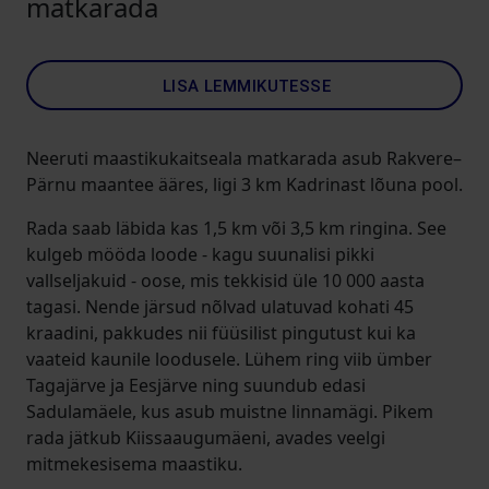
matkarada
LISA LEMMIKUTESSE
Neeruti maastikukaitseala matkarada asub Rakvere–
Pärnu maantee ääres, ligi 3 km Kadrinast lõuna pool.
Rada saab läbida kas 1,5 km või 3,5 km ringina. See
kulgeb mööda loode - kagu suunalisi pikki
vallseljakuid - oose, mis tekkisid üle 10 000 aasta
tagasi. Nende järsud nõlvad ulatuvad kohati 45
kraadini, pakkudes nii füüsilist pingutust kui ka
vaateid kaunile loodusele. Lühem ring viib ümber
Tagajärve ja Eesjärve ning suundub edasi
Sadulamäele, kus asub muistne linnamägi. Pikem
rada jätkub Kiissaaugumäeni, avades veelgi
mitmekesisema maastiku.