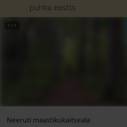
1
/
7
Neeruti maastikukaitseala