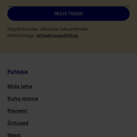
REGISTREERI
Registreerudes nõustute isikuandmete
töötlemisega.
privaatsuspoliitikas
.
Puhkaja
Mida teha
Kuhu minna
Planeeri
Üritused
Meist