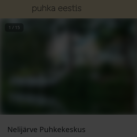
1
/
15
Nelijärve Puhkekeskus