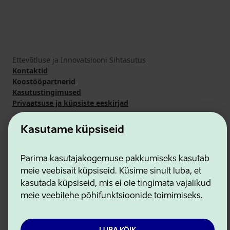
Ettevõtluse ja Innovatsiooni Sihtasutus
Kontaktid
Koostööpartnerid
Kasutustingimused
Privaatsuse ja küpsiste eeskirjad
Kasutame küpsiseid
Parima kasutajakogemuse pakkumiseks kasutab
meie veebisait küpsiseid. Küsime sinult luba, et
kasutada küpsiseid, mis ei ole tingimata vajalikud
meie veebilehe põhifunktsioonide toimimiseks.