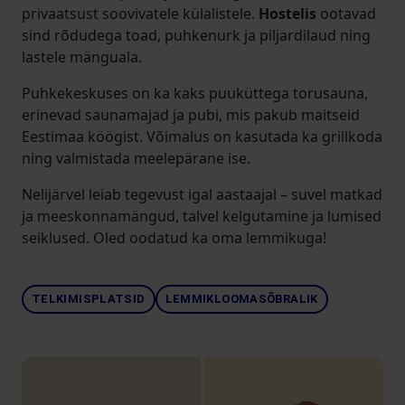
privaatsust soovivatele külalistele.
Hostelis
ootavad
sind rõdudega toad, puhkenurk ja piljardilaud ning
lastele mänguala.
Puhkekeskuses on ka kaks puuküttega torusauna,
erinevad saunamajad ja pubi, mis pakub maitseid
Eestimaa köögist. Võimalus on kasutada ka grillkoda
ning valmistada meelepärane ise.
Nelijärvel leiab tegevust igal aastaajal – suvel matkad
ja meeskonnamängud, talvel kelgutamine ja lumised
seiklused. Oled oodatud ka oma lemmikuga!
TELKIMISPLATSID
LEMMIKLOOMASÕBRALIK