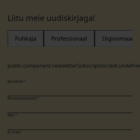
Liitu meie uudiskirjaga!
Puhkaja
Professionaal
Diginomaad
public.component.newsletterSubscription.text.undefin
Eesnimi
*
Perekonnanimi
*
Riik
*
E-mail
*