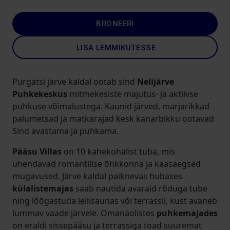
BRONEERI
LISA LEMMIKUTESSE
Purgatsi järve kaldal ootab sind
Nelijärve
Puhkekeskus
mitmekesiste majutus- ja aktiivse
puhkuse võimalustega. Kaunid järved, marjarikkad
palumetsad ja matkarajad kesk kanarbikku ootavad
Sind avastama ja puhkama.
Pääsu Villas
on 10 kahekohalist tuba, mis
ühendavad romantilise õhkkonna ja kaasaegsed
mugavused. Järve kaldal paiknevas hubases
külalistemajas
saab nautida avaraid rõduga tube
ning lõõgastuda leilisaunas või terrassil, kust avaneb
lummav vaade järvele. Omanäolistes
puhkemajades
on eraldi sissepääsu ja terrassiga toad suuremat