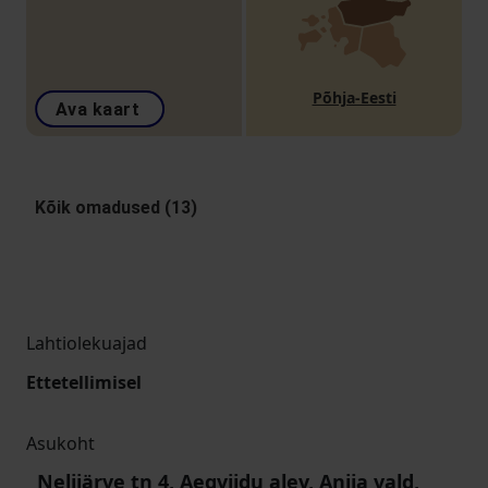
Põhja-Eesti
Ava kaart
Kõik omadused (13)
Lahtiolekuajad
Ettetellimisel
Asukoht
Nelijärve tn 4, Aegviidu alev, Anija vald,