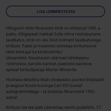
LISA LEMMIKUTESSE
Hilisgooti stiilis Noarootsi kirik on ehitatud 1300. a.
paiku. Kõigepealt hakkab Sulle silma rootsipunane
laudkatus, kirik on üks Eesti kolmest laudkatusega
kirikust. Paest ja maakivist seintega kirikuhoone
täitis keskajal ka kindluskiriku
ülesandeid. Sisustusest väärivad tähelepanu
ristimiskivi, barokk-kantsel, paekivist barokne
epitaaf kirikuõpetaja Martin Winterile.
Huvitava detailina leiab sissepääsu juurest kiviplaadi
praeguse Rootsi kuninga Carl XVI Gustaf
autogrammidega – ta külastas Noarootsit 1992.
aastal.
Kirikust üle tee jääb Läänemaa vanim puitehitis, 17.