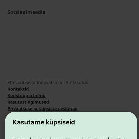
Sotsiaalmeedia
Ettevõtluse ja Innovatsiooni Sihtasutus
Kontaktid
Koostööpartnerid
Kasutustingimused
Privaatsuse ja küpsiste eeskirjad
Kasutame küpsiseid