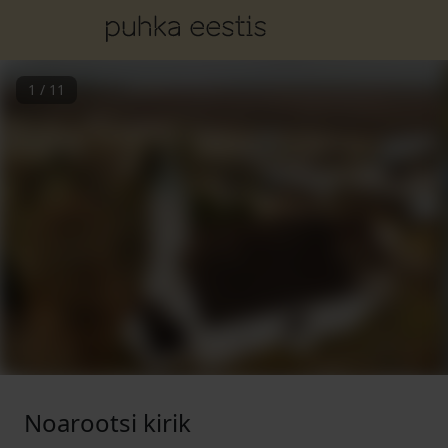
1
/
11
Noarootsi kirik