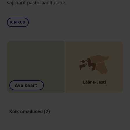
saj. pärit pastoraadihoone.
KIRIKUD
Lääne-Eesti
Ava kaart
Kõik omadused (2)