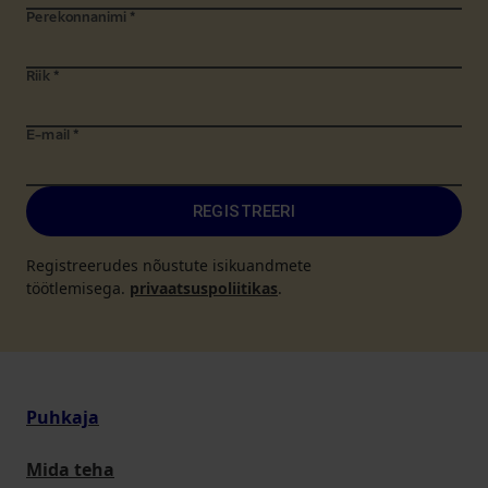
Perekonnanimi
*
Riik
*
E-mail
*
REGISTREERI
Registreerudes nõustute isikuandmete
töötlemisega.
privaatsuspoliitikas
.
Puhkaja
Mida teha