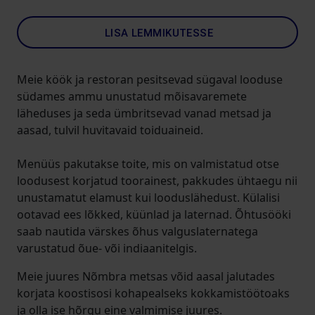
LISA LEMMIKUTESSE
Meie köök ja restoran pesitsevad sügaval looduse
südames ammu unustatud mõisavaremete
läheduses ja seda ümbritsevad vanad metsad ja
aasad, tulvil huvitavaid toiduaineid.
Menüüs pakutakse toite, mis on valmistatud otse
loodusest korjatud toorainest, pakkudes ühtaegu nii
unustamatut elamust kui looduslähedust. Külalisi
ootavad ees lõkked, küünlad ja laternad. Õhtusööki
saab nautida värskes õhus valguslaternatega
varustatud õue- või indiaanitelgis.
Meie juures Nõmbra metsas võid aasal jalutades
korjata koostisosi kohapealseks kokkamistöötoaks
ja olla ise hõrgu eine valmimise juures.