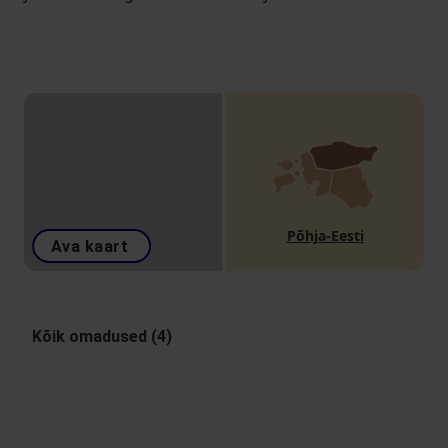
Põhja-Eesti
Ava kaart
Kõik omadused (4)