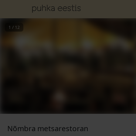
1
/
12
Nõmbra metsarestoran