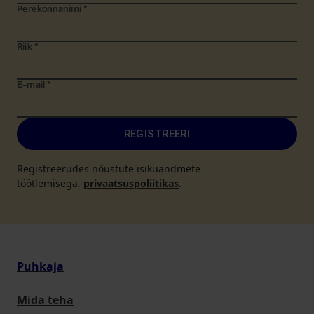
Perekonnanimi
*
Riik
*
E-mail
*
REGISTREERI
Registreerudes nõustute isikuandmete
töötlemisega.
privaatsuspoliitikas
.
Puhkaja
Mida teha