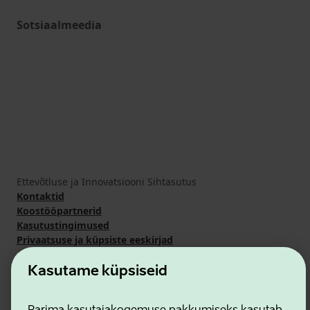
Sotsiaalmeedia
Ettevõtluse ja Innovatsiooni Sihtasutus
Kontaktid
Koostööpartnerid
Kasutustingimused
Privaatsuse ja küpsiste eeskirjad
Kasutame küpsiseid