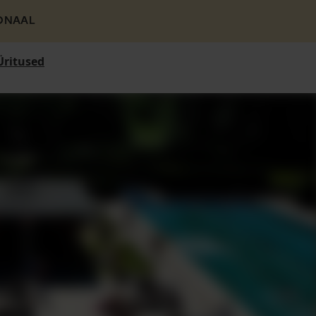
ONAAL
Üritused