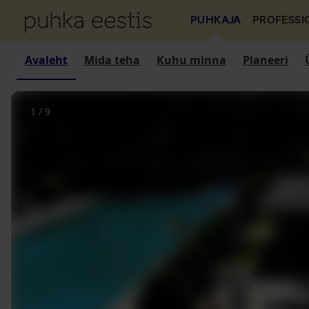
PUHKAJA
PROFESSI
Avaleht
Mida teha
Kuhu minna
Planeeri
1
/
9