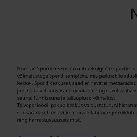
Nõmme Spordikeskus on mitmekülgsete sportimis- j
võimalustega spordikompleks, mis paikneb loodusl
keskel. Spordikeskuses saad erinevatel metsaradad
joosta, talvel suusatada-uisutada ning suvel väliba
sauna, tünnisauna ja talisupluse võimalust.
Talveperioodil pakub keskus valgustatud, tähistatu
suusaradasid, mis võimaldavad läbi viia spordiklubid
ning harrastussuusatamist.