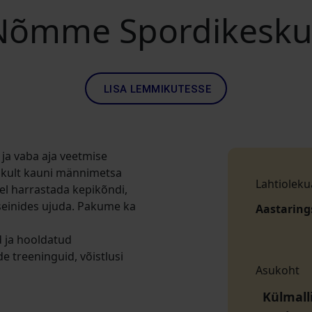
Nõmme Spordikesku
LISA LEMMIKUTESSE
a vaba aja veetmise
ikult kauni männimetsa
Lahtioleku
el harrastada kepikõndi,
sseinides ujuda. Pakume ka
Aastaring
d ja hooldatud
e treeninguid, võistlusi
Asukoht
Külmall