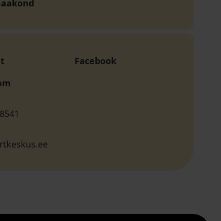
maakond
t
Facebook
ram
 8541
rtkeskus.ee