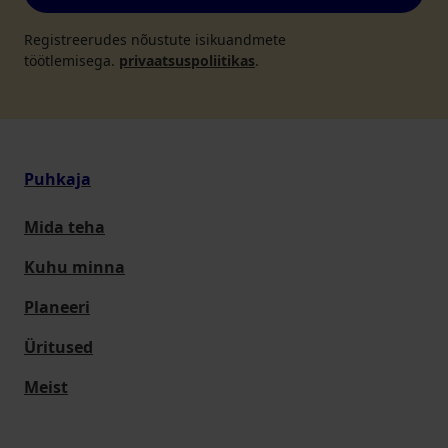
Registreerudes nõustute isikuandmete
töötlemisega.
privaatsuspoliitikas
.
Puhkaja
Mida teha
Kuhu minna
Planeeri
Üritused
Meist