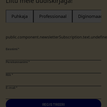
Liitu meie uudiskirjaga!
Puhkaja
Professionaal
Diginomaad
public.component.newsletterSubscription.text.undefin
Eesnimi
*
Perekonnanimi
*
Riik
*
E-mail
*
REGISTREERI