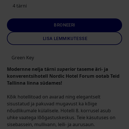
4 tärni
BRONEERI
LISA LEMMIKUTESSE
Green Key
Modernne nelja tärni
superior
taseme äri- ja
konverentsihotell Nordic Hotel Forum ootab Teid
Tallinna linna südames!
Kõik hotellitoad on avarad ning elegantselt
sisustatud ja pakuvad mugavust ka kõige
nõudlikumale külalisele. Hotelli 8. korrusel asub
uhke vaatega lõõgastuskeskus. Teie käsutuses on
sisebassein, mullivann, leili- ja aurusaun.