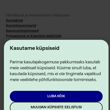
Ettevõtluse ja Innovatsiooni Sihtasutus
Kontaktid
Koostööpartnerid
Kasutustingimused
Privaatsuse ja küpsiste eeskirjad
Kasutame küpsiseid
Parima kasutajakogemuse pakkumiseks kasutab
meie veebisait küpsiseid. Küsime sinult luba, et
kasutada küpsiseid, mis ei ole tingimata vajalikud
meie veebilehe põhifunktsioonide toimimiseks.
LUBA KÕIK
MUUDAN KÜPSISTE EELISTUSI