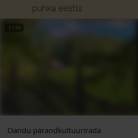
1
/
14
Oandu pärandkultuurirada