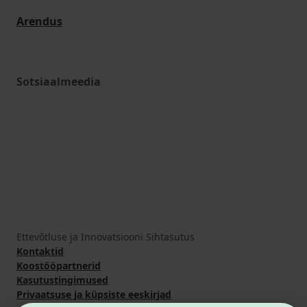
Arendus
Sotsiaalmeedia
Ettevõtluse ja Innovatsiooni Sihtasutus
Kontaktid
Koostööpartnerid
Kasutustingimused
Privaatsuse ja küpsiste eeskirjad