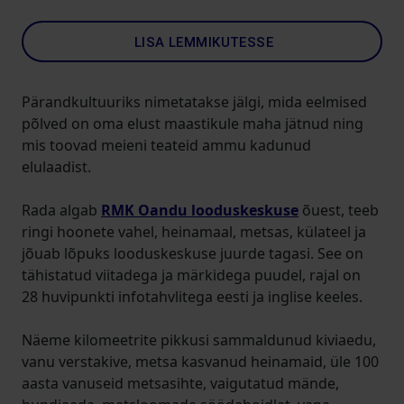
LISA LEMMIKUTESSE
Pärandkultuuriks nimetatakse jälgi, mida eelmised
põlved on oma elust maastikule maha jätnud ning
mis toovad meieni teateid ammu kadunud
elulaadist.
Rada algab
RMK Oandu looduskeskuse
õuest, teeb
ringi hoonete vahel, heinamaal, metsas, külateel ja
jõuab lõpuks looduskeskuse juurde tagasi. See on
tähistatud viitadega ja märkidega puudel, rajal on
28 huvipunkti infotahvlitega eesti ja inglise keeles.
Näeme kilomeetrite pikkusi sammaldunud kiviaedu,
vanu verstakive, metsa kasvanud heinamaid, üle 100
aasta vanuseid metsasihte, vaigutatud mände,