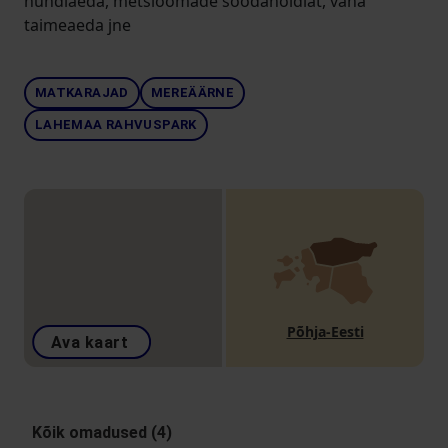
hundiaeda, metsloomade söödahoidlat, vana
taimeaeda jne
MATKARAJAD
MEREÄÄRNE
LAHEMAA RAHVUSPARK
Põhja-Eesti
Ava kaart
Kõik omadused (4)