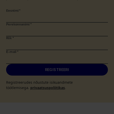
Eesnimi
*
Perekonnanimi
*
Riik
*
E-mail
*
REGISTREERI
Registreerudes nõustute isikuandmete
töötlemisega.
privaatsuspoliitikas
.