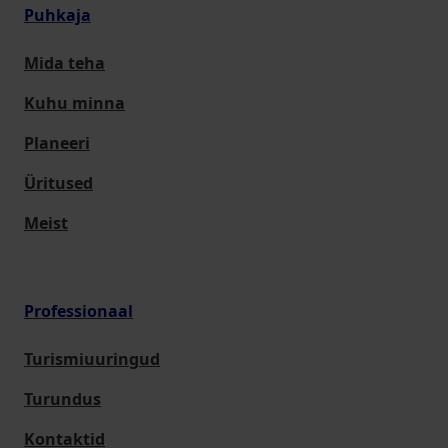
Puhkaja
Mida teha
Kuhu minna
Planeeri
Üritused
Meist
Professionaal
Turismiuuringud
Turundus
Kontaktid