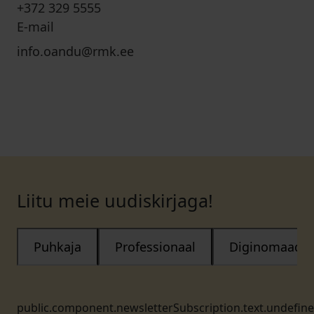
+372 329 5555
E-mail
info.oandu@rmk.ee
Liitu meie uudiskirjaga!
Puhkaja
Professionaal
Diginomaad
public.component.newsletterSubscription.text.undefin