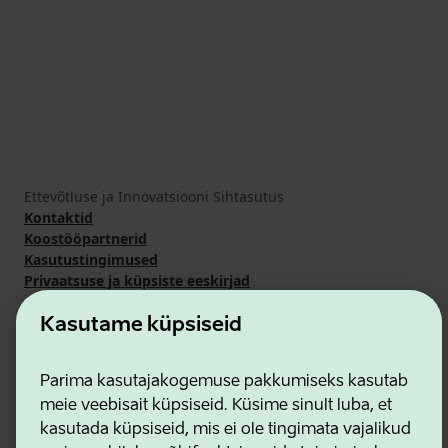
Ettevõtluse ja Innovatsiooni Sihtasutus
Kontaktid
Koostööpartnerid
Kasutustingimused
Privaatsuse ja küpsiste eeskirjad
Kasutame küpsiseid
Parima kasutajakogemuse pakkumiseks kasutab
meie veebisait küpsiseid. Küsime sinult luba, et
kasutada küpsiseid, mis ei ole tingimata vajalikud