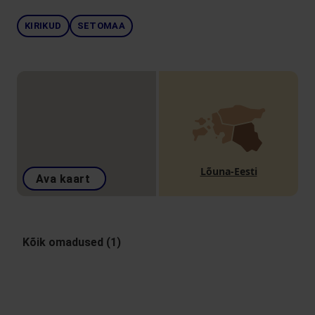
KIRIKUD
SETOMAA
Lõuna-Eesti
Ava kaart
Kõik omadused (1)