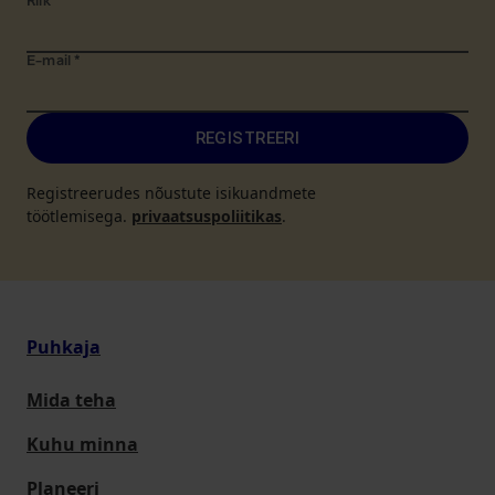
Riik
*
E-mail
*
REGISTREERI
Registreerudes nõustute isikuandmete
töötlemisega.
privaatsuspoliitikas
.
Puhkaja
Mida teha
Kuhu minna
Planeeri