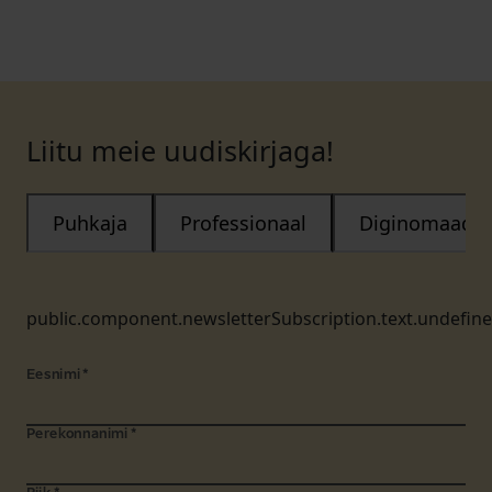
Liitu meie uudiskirjaga!
Puhkaja
Professionaal
Diginomaad
public.component.newsletterSubscription.text.undefin
Eesnimi
*
Perekonnanimi
*