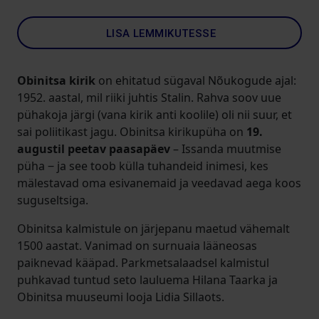
LISA LEMMIKUTESSE
Obinitsa kirik
on ehitatud sügaval Nõukogude ajal:
1952. aastal, mil riiki juhtis Stalin. Rahva soov uue
pühakoja järgi (vana kirik anti koolile) oli nii suur, et
sai poliitikast jagu. Obinitsa kirikupüha on
19.
augustil peetav paasapäev
– Issanda muutmise
püha ‒ ja see toob külla tuhandeid inimesi, kes
mälestavad oma esivanemaid ja veedavad aega koos
suguseltsiga.
Obinitsa kalmistule on järjepanu maetud vähemalt
1500 aastat. Vanimad on surnuaia lääneosas
paiknevad kääpad. Parkmetsalaadsel kalmistul
puhkavad tuntud seto lauluema Hilana Taarka ja
Obinitsa muuseumi looja Lidia Sillaots.