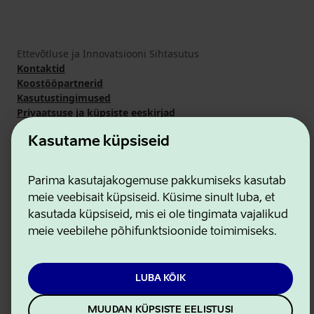
Ettevõtluse ja Innovatsiooni Sihtasutus
Kontaktid
Koostööpartnerid
Kasutustingimused
Privaatsuse ja küpsiste eeskirjad
Kasutame küpsiseid
Parima kasutajakogemuse pakkumiseks kasutab
meie veebisait küpsiseid. Küsime sinult luba, et
kasutada küpsiseid, mis ei ole tingimata vajalikud
meie veebilehe põhifunktsioonide toimimiseks.
LUBA KÕIK
MUUDAN KÜPSISTE EELISTUSI