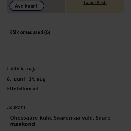
Lääne-Eesti
Ava kaart
Kõik omadused (6)
Lahtiolekuajad
6. juuni - 24. aug
Ettetellimisel
Asukoht
Ohessaare küla, Saaremaa vald, Saare
maakond