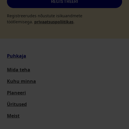
REGISTREERI
Registreerudes nõustute isikuandmete
töötlemisega.
privaatsuspoliitikas
.
Puhkaja
Mida teha
Kuhu minna
Planeeri
Üritused
Meist