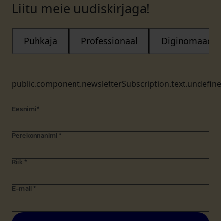
Liitu meie uudiskirjaga!
Puhkaja
Professionaal
Diginomaad
public.component.newsletterSubscription.text.undefin
Eesnimi
*
Perekonnanimi
*
Riik
*
E-mail
*