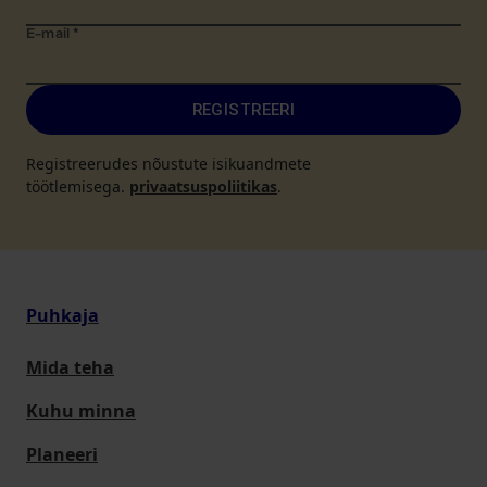
E-mail
*
REGISTREERI
Registreerudes nõustute isikuandmete
töötlemisega.
privaatsuspoliitikas
.
Puhkaja
Mida teha
Kuhu minna
Planeeri