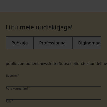
Liitu meie uudiskirjaga!
Puhkaja
Professionaal
Diginomaad
public.component.newsletterSubscription.text.undefin
Eesnimi
*
Perekonnanimi
*
Riik
*