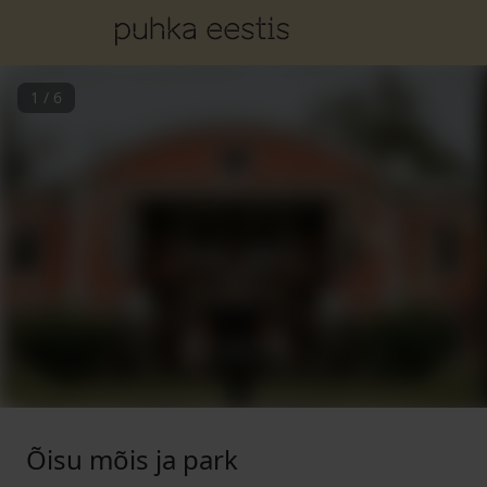
1
/
6
Õisu mõis ja park