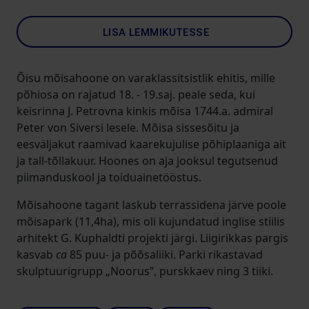
LISA LEMMIKUTESSE
Õisu mõisahoone on varaklassitsistlik ehitis, mille
põhiosa on rajatud 18. - 19.saj. peale seda, kui
keisrinna J. Petrovna kinkis mõisa 1744.a. admiral
Peter von Siversi lesele. Mõisa sissesõitu ja
eesväljakut raamivad kaarekujulise põhiplaaniga ait
ja tall-tõllakuur. Hoones on aja jooksul tegutsenud
piimanduskool ja toiduainetööstus.
Mõisahoone tagant laskub terrassidena järve poole
mõisapark (11,4ha), mis oli kujundatud inglise stiilis
arhitekt G. Kuphaldti projekti järgi. Liigirikkas pargis
kasvab
ca
85 puu- ja põõsaliiki. Parki rikastavad
skulptuurigrupp „Noorus”, purskkaev ning 3 tiiki.