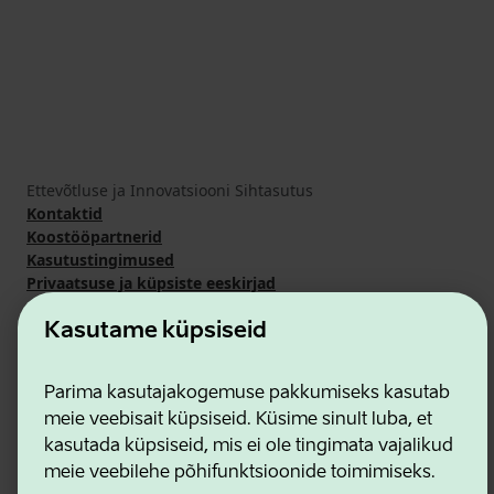
Ettevõtluse ja Innovatsiooni Sihtasutus
Kontaktid
Koostööpartnerid
Kasutustingimused
Privaatsuse ja küpsiste eeskirjad
Kasutame küpsiseid
Parima kasutajakogemuse pakkumiseks kasutab
meie veebisait küpsiseid. Küsime sinult luba, et
kasutada küpsiseid, mis ei ole tingimata vajalikud
meie veebilehe põhifunktsioonide toimimiseks.