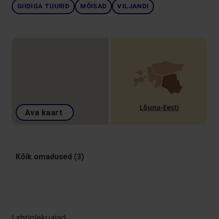
GIIDIGA TUURID
MÕISAD
VILJANDI
Lõuna-Eesti
Ava kaart
Kõik omadused (3)
Lahtiolekuajad