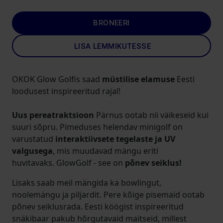
BRONEERI
LISA LEMMIKUTESSE
OKOK Glow Golfis saad
müstilise elamuse
Eesti
loodusest inspireeritud rajal!
Uus pereatraktsioon
Pärnus ootab nii väikeseid kui
suuri sõpru. Pimeduses helendav minigolf on
varustatud
interaktiivsete tegelaste ja UV
valgusega
, mis muudavad mängu eriti
huvitavaks. GlowGolf - see on
põnev seiklus!
Lisaks saab meil mängida ka bowlingut,
noolemängu ja piljardit. Pere kõige pisemaid ootab
põnev seiklusrada. Eesti köögist inspireeritud
snäkibaar pakub hõrgutavaid maitseid, millest