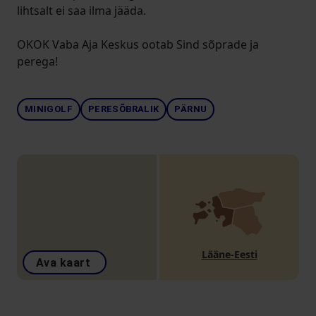
lihtsalt ei saa ilma jääda.
OKOK Vaba Aja Keskus ootab Sind sõprade ja
perega!
MINIGOLF
PERESÕBRALIK
PÄRNU
Lääne-Eesti
Ava kaart