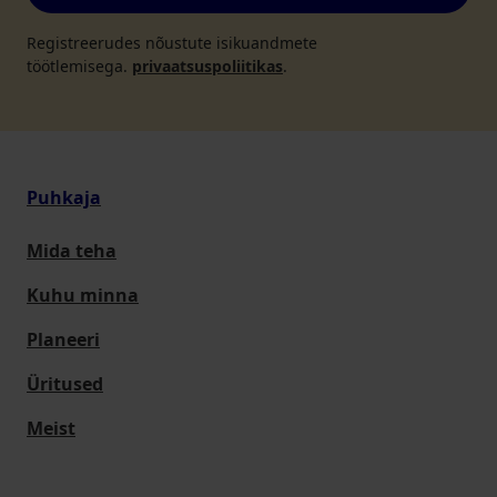
Registreerudes nõustute isikuandmete
töötlemisega.
privaatsuspoliitikas
.
Puhkaja
Mida teha
Kuhu minna
Planeeri
Üritused
Meist