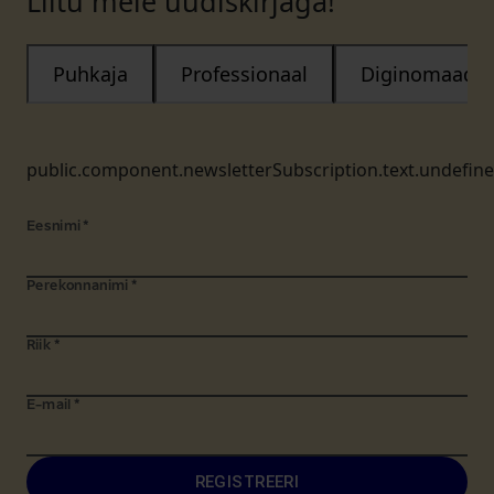
Liitu meie uudiskirjaga!
Puhkaja
Professionaal
Diginomaad
public.component.newsletterSubscription.text.undefin
Eesnimi
*
Perekonnanimi
*
Riik
*
E-mail
*
REGISTREERI