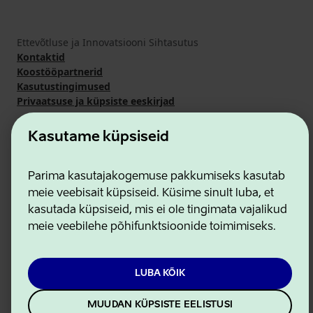
Ettevõtluse ja Innovatsiooni Sihtasutus
Kontaktid
Koostööpartnerid
Kasutustingimused
Privaatsuse ja küpsiste eeskirjad
Kasutame küpsiseid
Parima kasutajakogemuse pakkumiseks kasutab
meie veebisait küpsiseid. Küsime sinult luba, et
kasutada küpsiseid, mis ei ole tingimata vajalikud
meie veebilehe põhifunktsioonide toimimiseks.
LUBA KÕIK
MUUDAN KÜPSISTE EELISTUSI