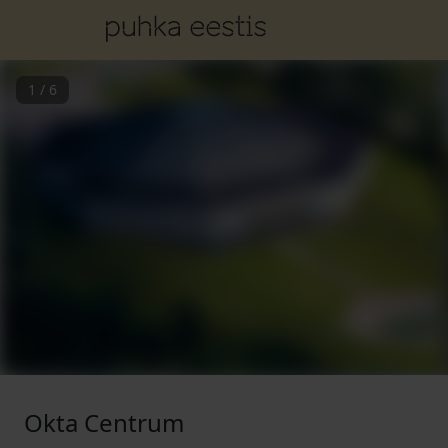
1
/
6
Okta Centrum