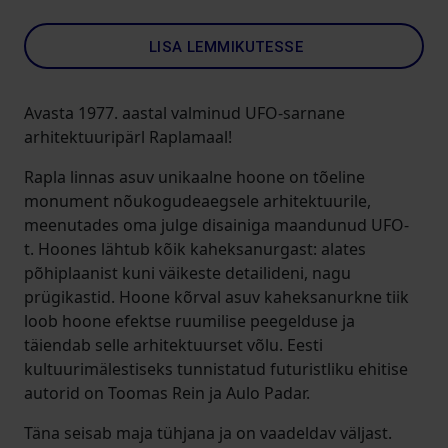
LISA LEMMIKUTESSE
Avasta 1977. aastal valminud UFO-sarnane
arhitektuuripärl Raplamaal!
Rapla linnas asuv unikaalne hoone on tõeline
monument nõukogudeaegsele arhitektuurile,
meenutades oma julge disainiga maandunud UFO-
t. Hoones lähtub kõik kaheksanurgast: alates
põhiplaanist kuni väikeste detailideni, nagu
prügikastid. Hoone kõrval asuv kaheksanurkne tiik
loob hoone efektse ruumilise peegelduse ja
täiendab selle arhitektuurset võlu. Eesti
kultuurimälestiseks tunnistatud futuristliku ehitise
autorid on Toomas Rein ja Aulo Padar.
Täna seisab maja tühjana ja on vaadeldav väljast.