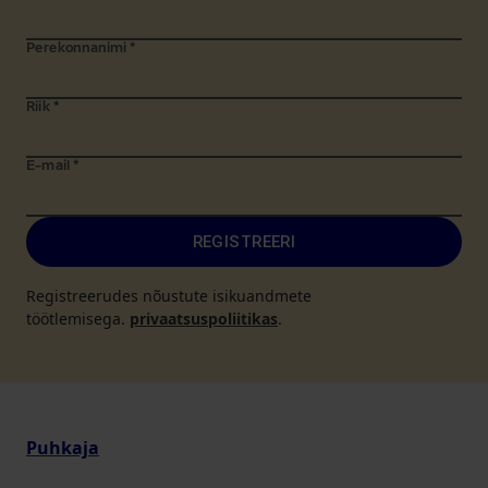
Perekonnanimi
*
Riik
*
E-mail
*
REGISTREERI
Registreerudes nõustute isikuandmete
töötlemisega.
privaatsuspoliitikas
.
Puhkaja