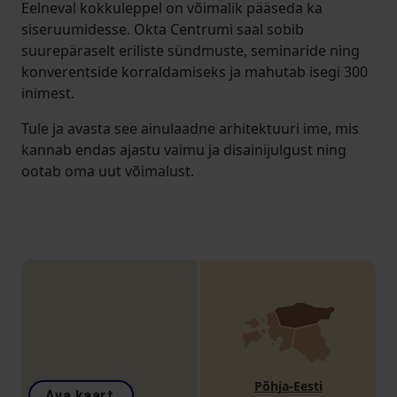
Eelneval kokkuleppel on võimalik pääseda ka
siseruumidesse. Okta Centrumi saal sobib
suurepäraselt eriliste sündmuste, seminaride ning
konverentside korraldamiseks ja mahutab isegi 300
inimest.
Tule ja avasta see ainulaadne arhitektuuri ime, mis
kannab endas ajastu vaimu ja disainijulgust ning
ootab oma uut võimalust.
Põhja-Eesti
Ava kaart