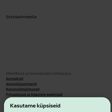
Sotsiaalmeedia
Ettevõtluse ja Innovatsiooni Sihtasutus
Kontaktid
Koostööpartnerid
Kasutustingimused
Privaatsuse ja küpsiste eeskirjad
Kasutame küpsiseid