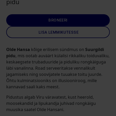
pidu
BRONEERI
LISA LEMMIKUTESSE
Olde Hansa
kõige erilisem sündmus on
Suurgildi
pidu
, mis ootab auväärt külalisi rikkaliku toiduvaliku,
keskaegsete trubaduuride ja piduliku rongkäiguga
läbi vanalinna. Road serveeritakse vennalikult
jagamiseks ning soovijatele tuuakse toitu juurde.
Õhtu kulminatsiooniks on illusiooniroog, mille
kannavad saali kaks meest.
Pidustus algab Viru väravatest, kust heerold,
moosekandid ja lipukandja juhivad rongkäigu
muusika saatel Olde Hansani.