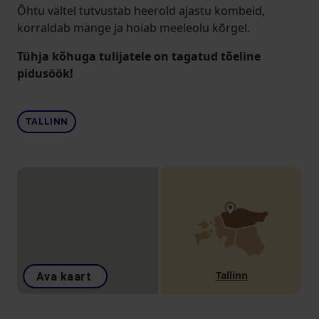
Õhtu vältel tutvustab heerold ajastu kombeid,
korraldab mänge ja hoiab meeleolu kõrgel.
Tühja kõhuga tulijatele on tagatud tõeline
pidusöök!
TALLINN
Tallinn
Ava kaart