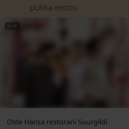
1
/
4
Olde Hansa restorani Suurgildi