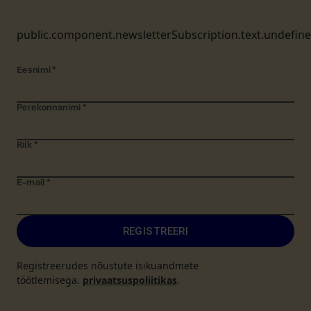
public.component.newsletterSubscription.text.undefin
Eesnimi
*
Perekonnanimi
*
Riik
*
E-mail
*
REGISTREERI
Registreerudes nõustute isikuandmete
töötlemisega.
privaatsuspoliitikas
.