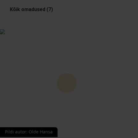
Kõik omadused (7)
Pildi autor
:
Olde Hansa